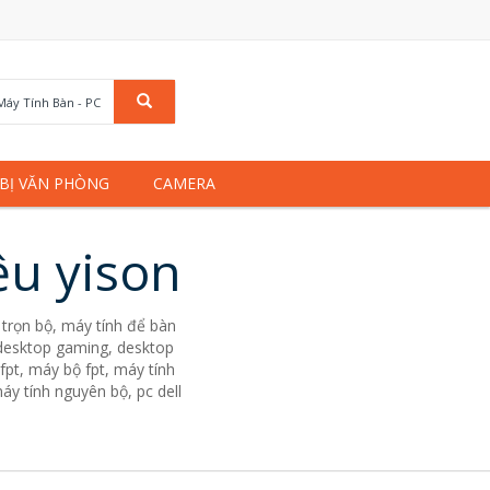
Máy Tính Bàn - PC
 BỊ VĂN PHÒNG
CAMERA
ệu yison
trọn bộ, máy tính để bàn
. desktop gaming, desktop
fpt, máy bộ fpt, máy tính
áy tính nguyên bộ, pc dell