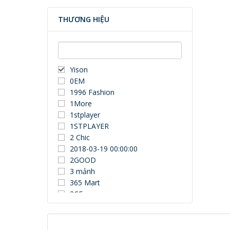
THƯƠNG HIỆU
Yison
0EM
1996 Fashion
1More
1stplayer
1STPLAYER
2 Chic
2018-03-19 00:00:00
2GOOD
3 mảnh
365 Mart
3CE
3Dconnexion
3DUN
3H COMPUTER