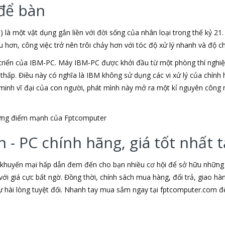
để bàn
) là một vật dụng gắn liền với đời sống của nhân loại trong thế kỷ 21
ơn, công việc trở nên trôi chảy hơn với tóc độ xử lý nhanh và độ chí
triển của IBM-PC. Máy IBM-PC được khởi đầu từ một phòng thí nghiệm
u thấp. Điều này có nghĩa là IBM không sử dụng các vi xử lý của chín
t minh vĩ đại của con người, phát mình này mở ra một kỉ nguyên công 
những điểm mạnh của Fptcomputer
 - PC chính hãng, giá tốt nhất
 khuyến mại hấp dẫn đem đến cho bạn nhiều cơ hội để sở hữu những s
ới giá cực bất ngờ. Đồng thời, chính sách mua hàng, đổi trả, giao h
hài lòng tuyệt đối. Nhanh tay mua sắm ngay tại fptcomputer.com đ