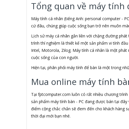
Tổng quan về máy tính 
3M
3NOD
3OneData
Máy tính cá nhân (tiếng Anh: personal computer - PC
4D
cứ đâu, chúng giúp cuộc sống bạn trở nên muôn màu h
5ASYSTEMS
Lịch sử máy cá nhân gắn liền với chặng đường phát 
7Gift Shop
trình thí nghiệm là thiết kế một sản phẩm vi tính đầ
8848
A 100+
Intel, Motorola, Zilog. Máy tính cá nhân là một phá
A Bonne
cuộc sống của con người.
A Brand
Hiện tại, phân phối máy tính để bàn là một trong 
A & T
A4Tech
Mua online máy tính bàn
Aardvark
ABCNOVEL
Abel
Tại fptcomputer.com luôn có rất nhiều chương trình
Abo
sản phẩm máy tính bàn - PC đang được bán tại đây v
ACASIS
điểm cộng chắc chắn sẽ đem đến cho khách hàng sự 
Acatel
thời đại mới bạn nhé.
Acbel
Accer