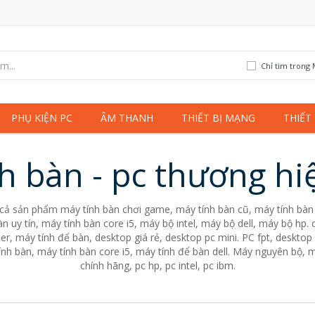
Chỉ tìm trong 
PHỤ KIỆN PC
ÂM THANH
THIẾT BỊ MẠNG
THIẾT
h bàn - pc thương hi
 cả sản phẩm máy tính bàn chơi game, máy tính bàn cũ, máy tính bàn 
n uy tín, máy tính bàn core i5, máy bộ intel, máy bộ dell, máy bộ hp
er, máy tính để bàn, desktop giá rẻ, desktop pc mini. PC fpt, desktop 
nh bàn, máy tính bàn core i5, máy tính để bàn dell. Máy nguyên bộ, m
chính hãng, pc hp, pc intel, pc ibm.