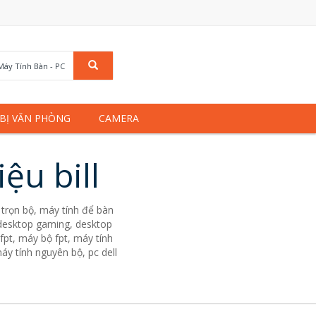
Máy Tính Bàn - PC
 BỊ VĂN PHÒNG
CAMERA
ệu bill
trọn bộ, máy tính để bàn
. desktop gaming, desktop
fpt, máy bộ fpt, máy tính
áy tính nguyên bộ, pc dell