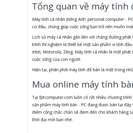
Tổng quan về máy tính 
3M
3NOD
3OneData
Máy tính cá nhân (tiếng Anh: personal computer - PC
4D
cứ đâu, chúng giúp cuộc sống bạn trở nên muôn màu h
5ASYSTEMS
Lịch sử máy cá nhân gắn liền với chặng đường phát 
7Gift Shop
trình thí nghiệm là thiết kế một sản phẩm vi tính đầ
8848
A 100+
Intel, Motorola, Zilog. Máy tính cá nhân là một phá
A Bonne
cuộc sống của con người.
A Brand
Hiện tại, phân phối máy tính để bàn là một trong 
A & T
A4Tech
Mua online máy tính bàn
Aardvark
ABCNOVEL
Abel
Tại fptcomputer.com luôn có rất nhiều chương trình
Abo
sản phẩm máy tính bàn - PC đang được bán tại đây v
ACASIS
điểm cộng chắc chắn sẽ đem đến cho khách hàng sự 
Acatel
thời đại mới bạn nhé.
Acbel
Accer