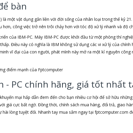
để bàn
) là một vật dụng gắn liền với đời sống của nhân loại trong thế kỷ 21
ơn, công việc trở nên trôi chảy hơn với tóc độ xử lý nhanh và độ chí
triển của IBM-PC. Máy IBM-PC được khởi đầu từ một phòng thí nghiệm
u thấp. Điều này có nghĩa là IBM không sử dụng các vi xử lý của chín
t minh vĩ đại của con người, phát mình này mở ra một kỉ nguyên công 
những điểm mạnh của Fptcomputer
 - PC chính hãng, giá tốt nhất
 khuyến mại hấp dẫn đem đến cho bạn nhiều cơ hội để sở hữu những s
ới giá cực bất ngờ. Đồng thời, chính sách mua hàng, đổi trả, giao h
hài lòng tuyệt đối. Nhanh tay mua sắm ngay tại fptcomputer.com đ