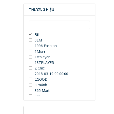
THƯƠNG HIỆU
Bill
0EM
1996 Fashion
1More
1stplayer
1STPLAYER
2 Chic
2018-03-19 00:00:00
2GOOD
3 mảnh
365 Mart
3CE
3Dconnexion
3DUN
3H COMPUTER