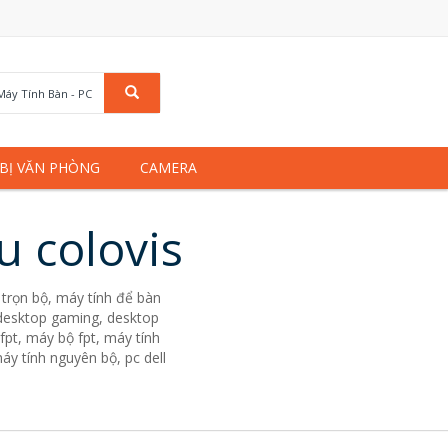
Máy Tính Bàn - PC
 BỊ VĂN PHÒNG
CAMERA
u colovis
trọn bộ, máy tính để bàn
. desktop gaming, desktop
fpt, máy bộ fpt, máy tính
áy tính nguyên bộ, pc dell