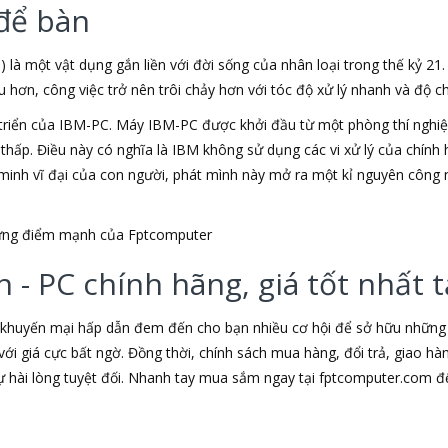
để bàn
) là một vật dụng gắn liền với đời sống của nhân loại trong thế kỷ 21
ơn, công việc trở nên trôi chảy hơn với tóc độ xử lý nhanh và độ chí
triển của IBM-PC. Máy IBM-PC được khởi đầu từ một phòng thí nghiệm
u thấp. Điều này có nghĩa là IBM không sử dụng các vi xử lý của chín
t minh vĩ đại của con người, phát mình này mở ra một kỉ nguyên công 
những điểm mạnh của Fptcomputer
 - PC chính hãng, giá tốt nhất
 khuyến mại hấp dẫn đem đến cho bạn nhiều cơ hội để sở hữu những s
ới giá cực bất ngờ. Đồng thời, chính sách mua hàng, đổi trả, giao h
hài lòng tuyệt đối. Nhanh tay mua sắm ngay tại fptcomputer.com đ