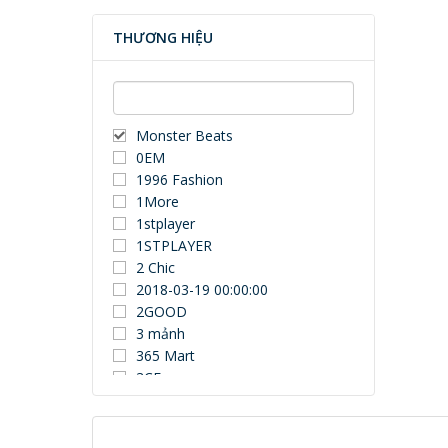
THƯƠNG HIỆU
Monster Beats
0EM
1996 Fashion
1More
1stplayer
1STPLAYER
2 Chic
2018-03-19 00:00:00
2GOOD
3 mảnh
365 Mart
3CE
3Dconnexion
3DUN
3H COMPUTER