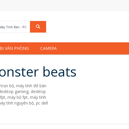
Máy Tính Bàn - PC
 BỊ VĂN PHÒNG
CAMERA
onster beats
trọn bộ, máy tính để bàn
. desktop gaming, desktop
fpt, máy bộ fpt, máy tính
áy tính nguyên bộ, pc dell