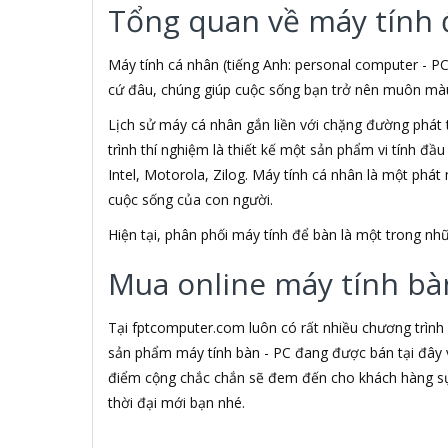
Tổng quan về máy tính 
3M
3NOD
3OneData
Máy tính cá nhân (tiếng Anh: personal computer - PC
4D
cứ đâu, chúng giúp cuộc sống bạn trở nên muôn màu h
5ASYSTEMS
Lịch sử máy cá nhân gắn liền với chặng đường phát 
7Gift Shop
trình thí nghiệm là thiết kế một sản phẩm vi tính đầ
8848
A 100+
Intel, Motorola, Zilog. Máy tính cá nhân là một phá
A Bonne
cuộc sống của con người.
A Brand
Hiện tại, phân phối máy tính để bàn là một trong 
A & T
A4Tech
Mua online máy tính bàn
Aardvark
ABCNOVEL
Abel
Tại fptcomputer.com luôn có rất nhiều chương trình
Abo
sản phẩm máy tính bàn - PC đang được bán tại đây v
ACASIS
điểm cộng chắc chắn sẽ đem đến cho khách hàng sự 
Acatel
thời đại mới bạn nhé.
Acbel
Accer