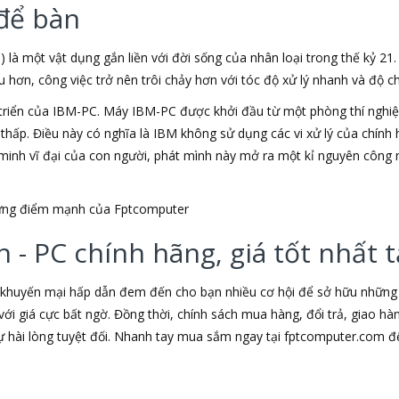
để bàn
) là một vật dụng gắn liền với đời sống của nhân loại trong thế kỷ 21
ơn, công việc trở nên trôi chảy hơn với tóc độ xử lý nhanh và độ chí
triển của IBM-PC. Máy IBM-PC được khởi đầu từ một phòng thí nghiệm
u thấp. Điều này có nghĩa là IBM không sử dụng các vi xử lý của chín
t minh vĩ đại của con người, phát mình này mở ra một kỉ nguyên công 
những điểm mạnh của Fptcomputer
 - PC chính hãng, giá tốt nhất
 khuyến mại hấp dẫn đem đến cho bạn nhiều cơ hội để sở hữu những s
ới giá cực bất ngờ. Đồng thời, chính sách mua hàng, đổi trả, giao h
hài lòng tuyệt đối. Nhanh tay mua sắm ngay tại fptcomputer.com đ