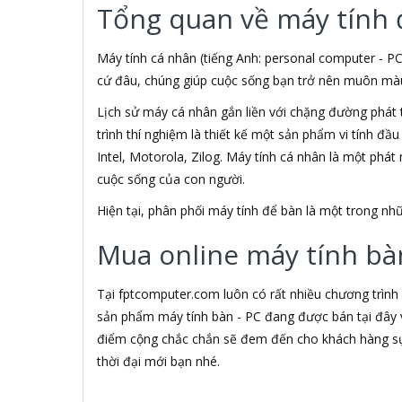
Tổng quan về máy tính 
3M
3NOD
3OneData
Máy tính cá nhân (tiếng Anh: personal computer - PC
4D
cứ đâu, chúng giúp cuộc sống bạn trở nên muôn màu h
5ASYSTEMS
Lịch sử máy cá nhân gắn liền với chặng đường phát 
7Gift Shop
trình thí nghiệm là thiết kế một sản phẩm vi tính đầ
8848
A 100+
Intel, Motorola, Zilog. Máy tính cá nhân là một phá
A Bonne
cuộc sống của con người.
A Brand
Hiện tại, phân phối máy tính để bàn là một trong 
A & T
A4Tech
Mua online máy tính bàn
Aardvark
ABCNOVEL
Abel
Tại fptcomputer.com luôn có rất nhiều chương trình
Abo
sản phẩm máy tính bàn - PC đang được bán tại đây v
ACASIS
điểm cộng chắc chắn sẽ đem đến cho khách hàng sự 
Acatel
thời đại mới bạn nhé.
Acbel
Accer