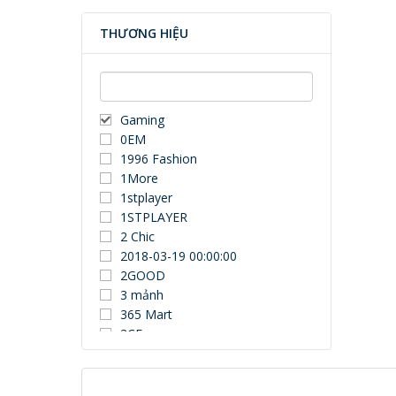
THƯƠNG HIỆU
Gaming
0EM
1996 Fashion
1More
1stplayer
1STPLAYER
2 Chic
2018-03-19 00:00:00
2GOOD
3 mảnh
365 Mart
3CE
3Dconnexion
3DUN
3H COMPUTER