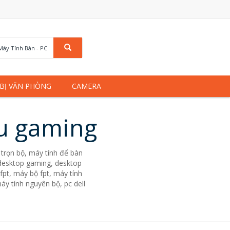
Máy Tính Bàn - PC
 BỊ VĂN PHÒNG
CAMERA
ệu gaming
trọn bộ, máy tính để bàn
. desktop gaming, desktop
fpt, máy bộ fpt, máy tính
áy tính nguyên bộ, pc dell