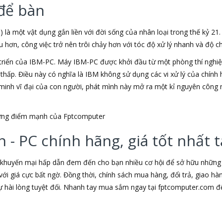
để bàn
) là một vật dụng gắn liền với đời sống của nhân loại trong thế kỷ 21
ơn, công việc trở nên trôi chảy hơn với tóc độ xử lý nhanh và độ chí
triển của IBM-PC. Máy IBM-PC được khởi đầu từ một phòng thí nghiệm
u thấp. Điều này có nghĩa là IBM không sử dụng các vi xử lý của chín
t minh vĩ đại của con người, phát mình này mở ra một kỉ nguyên công 
những điểm mạnh của Fptcomputer
 - PC chính hãng, giá tốt nhất
 khuyến mại hấp dẫn đem đến cho bạn nhiều cơ hội để sở hữu những s
ới giá cực bất ngờ. Đồng thời, chính sách mua hàng, đổi trả, giao h
hài lòng tuyệt đối. Nhanh tay mua sắm ngay tại fptcomputer.com đ