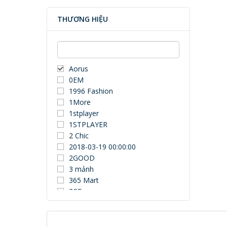
THƯƠNG HIỆU
Aorus
0EM
1996 Fashion
1More
1stplayer
1STPLAYER
2 Chic
2018-03-19 00:00:00
2GOOD
3 mảnh
365 Mart
3CE
3Dconnexion
3DUN
3H COMPUTER