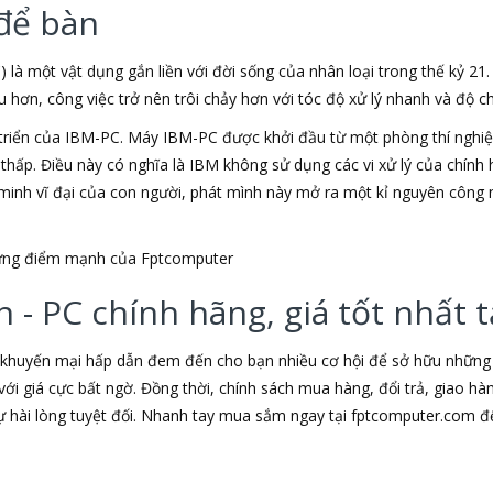
để bàn
) là một vật dụng gắn liền với đời sống của nhân loại trong thế kỷ 21
ơn, công việc trở nên trôi chảy hơn với tóc độ xử lý nhanh và độ chí
triển của IBM-PC. Máy IBM-PC được khởi đầu từ một phòng thí nghiệm
u thấp. Điều này có nghĩa là IBM không sử dụng các vi xử lý của chín
t minh vĩ đại của con người, phát mình này mở ra một kỉ nguyên công 
những điểm mạnh của Fptcomputer
 - PC chính hãng, giá tốt nhất
 khuyến mại hấp dẫn đem đến cho bạn nhiều cơ hội để sở hữu những s
ới giá cực bất ngờ. Đồng thời, chính sách mua hàng, đổi trả, giao h
hài lòng tuyệt đối. Nhanh tay mua sắm ngay tại fptcomputer.com đ