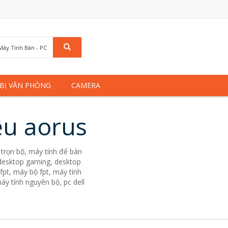
Máy Tính Bàn - PC
 BỊ VĂN PHÒNG
CAMERA
ệu aorus
trọn bộ, máy tính để bàn
. desktop gaming, desktop
fpt, máy bộ fpt, máy tính
áy tính nguyên bộ, pc dell