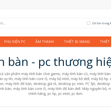
Chỉ tìm trong 
PHỤ KIỆN PC
ÂM THANH
THIẾT BỊ MẠNG
THIẾT
h bàn - pc thương hi
 cả sản phẩm máy tính bàn chơi game, máy tính bàn cũ, máy tính bàn 
n uy tín, máy tính bàn core i5, máy bộ intel, máy bộ dell, máy bộ hp
er, máy tính để bàn, desktop giá rẻ, desktop pc mini. PC fpt, desktop 
nh bàn, máy tính bàn core i5, máy tính để bàn dell. Máy nguyên bộ, m
chính hãng, pc hp, pc intel, pc ibm.