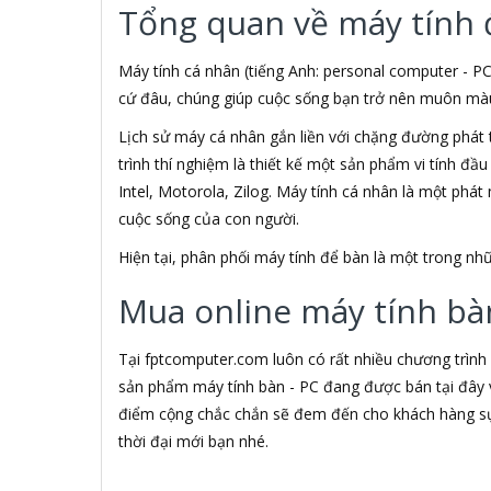
Tổng quan về máy tính 
3M
3NOD
3OneData
Máy tính cá nhân (tiếng Anh: personal computer - PC
4D
cứ đâu, chúng giúp cuộc sống bạn trở nên muôn màu h
5ASYSTEMS
Lịch sử máy cá nhân gắn liền với chặng đường phát 
7Gift Shop
trình thí nghiệm là thiết kế một sản phẩm vi tính đầ
8848
A 100+
Intel, Motorola, Zilog. Máy tính cá nhân là một phá
A Bonne
cuộc sống của con người.
A Brand
Hiện tại, phân phối máy tính để bàn là một trong 
A & T
A4Tech
Mua online máy tính bàn
Aardvark
ABCNOVEL
Abel
Tại fptcomputer.com luôn có rất nhiều chương trình
Abo
sản phẩm máy tính bàn - PC đang được bán tại đây v
ACASIS
điểm cộng chắc chắn sẽ đem đến cho khách hàng sự 
Acatel
thời đại mới bạn nhé.
Acbel
Accer