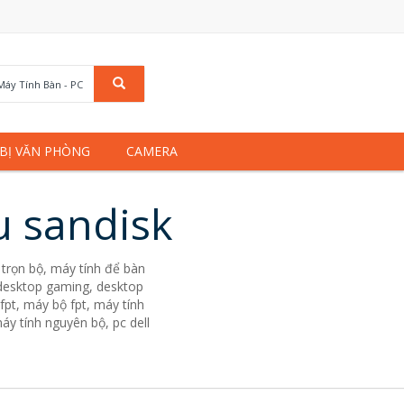
Máy Tính Bàn - PC
 BỊ VĂN PHÒNG
CAMERA
u sandisk
trọn bộ, máy tính để bàn
. desktop gaming, desktop
fpt, máy bộ fpt, máy tính
áy tính nguyên bộ, pc dell