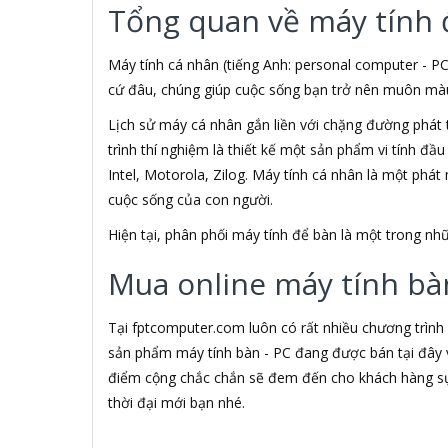
Tổng quan về máy tính 
3M
3NOD
3OneData
Máy tính cá nhân (tiếng Anh: personal computer - PC
4D
cứ đâu, chúng giúp cuộc sống bạn trở nên muôn màu h
5ASYSTEMS
Lịch sử máy cá nhân gắn liền với chặng đường phát 
7Gift Shop
trình thí nghiệm là thiết kế một sản phẩm vi tính đầ
8848
A 100+
Intel, Motorola, Zilog. Máy tính cá nhân là một phá
A Bonne
cuộc sống của con người.
A Brand
Hiện tại, phân phối máy tính để bàn là một trong 
A & T
A4Tech
Mua online máy tính bàn
Aardvark
ABCNOVEL
Abel
Tại fptcomputer.com luôn có rất nhiều chương trình
Abo
sản phẩm máy tính bàn - PC đang được bán tại đây v
ACASIS
điểm cộng chắc chắn sẽ đem đến cho khách hàng sự 
Acatel
thời đại mới bạn nhé.
Acbel
Accer