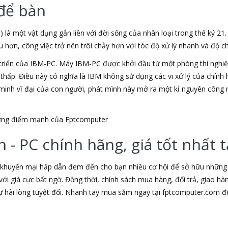
để bàn
) là một vật dụng gắn liền với đời sống của nhân loại trong thế kỷ 21
ơn, công việc trở nên trôi chảy hơn với tóc độ xử lý nhanh và độ chí
triển của IBM-PC. Máy IBM-PC được khởi đầu từ một phòng thí nghiệm
u thấp. Điều này có nghĩa là IBM không sử dụng các vi xử lý của chín
t minh vĩ đại của con người, phát mình này mở ra một kỉ nguyên công 
những điểm mạnh của Fptcomputer
 - PC chính hãng, giá tốt nhất
 khuyến mại hấp dẫn đem đến cho bạn nhiều cơ hội để sở hữu những s
ới giá cực bất ngờ. Đồng thời, chính sách mua hàng, đổi trả, giao h
hài lòng tuyệt đối. Nhanh tay mua sắm ngay tại fptcomputer.com đ