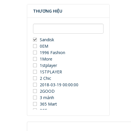
THƯƠNG HIỆU
Sandisk
0EM
1996 Fashion
1More
1stplayer
1STPLAYER
2 Chic
2018-03-19 00:00:00
2GOOD
3 mảnh
365 Mart
3CE
3Dconnexion
3DUN
3H COMPUTER