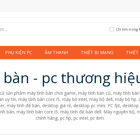
Chỉ tìm trong 
PHỤ KIỆN PC
ÂM THANH
THIẾT BỊ MẠNG
THIẾT
 bàn - pc thương hiệ
 cả sản phẩm máy tính bàn chơi game, máy tính bàn cũ, máy tính bàn 
n uy tín, máy tính bàn core i5, máy bộ intel, máy bộ dell, máy bộ hp
er, máy tính để bàn, desktop giá rẻ, desktop pc mini. PC fpt, desktop 
nh bàn, máy tính bàn core i5, máy tính để bàn dell. Máy nguyên bộ, m
chính hãng, pc hp, pc intel, pc ibm.