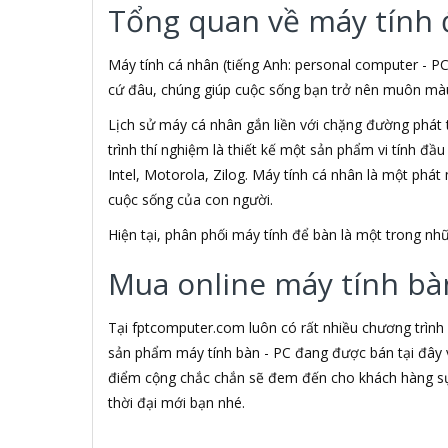
Tổng quan về máy tính 
3M
3NOD
3OneData
Máy tính cá nhân (tiếng Anh: personal computer - PC
4D
cứ đâu, chúng giúp cuộc sống bạn trở nên muôn màu h
5ASYSTEMS
Lịch sử máy cá nhân gắn liền với chặng đường phát 
7Gift Shop
trình thí nghiệm là thiết kế một sản phẩm vi tính đầ
8848
A 100+
Intel, Motorola, Zilog. Máy tính cá nhân là một phá
A Bonne
cuộc sống của con người.
A Brand
Hiện tại, phân phối máy tính để bàn là một trong 
A & T
A4Tech
Mua online máy tính bàn
Aardvark
ABCNOVEL
Abel
Tại fptcomputer.com luôn có rất nhiều chương trình
Abo
sản phẩm máy tính bàn - PC đang được bán tại đây v
ACASIS
điểm cộng chắc chắn sẽ đem đến cho khách hàng sự 
Acatel
thời đại mới bạn nhé.
Acbel
Accer