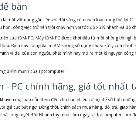
để bàn
) là một vật dụng gắn liền với đời sống của nhân loại trong thế kỷ 21
ơn, công việc trở nên trôi chảy hơn với tóc độ xử lý nhanh và độ chí
triển của IBM-PC. Máy IBM-PC được khởi đầu từ một phòng thí nghiệm
u thấp. Điều này có nghĩa là IBM không sử dụng các vi xử lý của chín
t minh vĩ đại của con người, phát mình này mở ra một kỉ nguyên công 
những điểm mạnh của Fptcomputer
 - PC chính hãng, giá tốt nhất
 khuyến mại hấp dẫn đem đến cho bạn nhiều cơ hội để sở hữu những s
ới giá cực bất ngờ. Đồng thời, chính sách mua hàng, đổi trả, giao h
hài lòng tuyệt đối. Nhanh tay mua sắm ngay tại fptcomputer.com đ