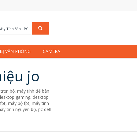
Máy Tính Bàn - PC
 BỊ VĂN PHÒNG
CAMERA
iệu jo
trọn bộ, máy tính để bàn
. desktop gaming, desktop
fpt, máy bộ fpt, máy tính
áy tính nguyên bộ, pc dell