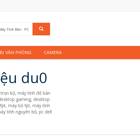
Máy Tính Bàn - PC
 BỊ VĂN PHÒNG
CAMERA
iệu du0
trọn bộ, máy tính để bàn
. desktop gaming, desktop
fpt, máy bộ fpt, máy tính
áy tính nguyên bộ, pc dell