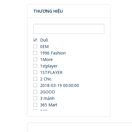
THƯƠNG HIỆU
Du0
0EM
1996 Fashion
1More
1stplayer
1STPLAYER
2 Chic
2018-03-19 00:00:00
2GOOD
3 mảnh
365 Mart
3CE
3Dconnexion
3DUN
3H COMPUTER