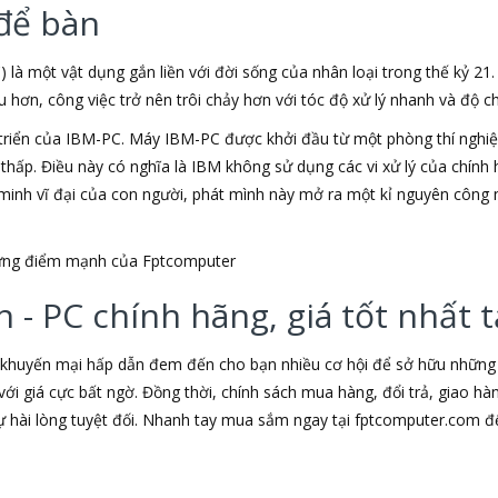
để bàn
) là một vật dụng gắn liền với đời sống của nhân loại trong thế kỷ 21
ơn, công việc trở nên trôi chảy hơn với tóc độ xử lý nhanh và độ chí
triển của IBM-PC. Máy IBM-PC được khởi đầu từ một phòng thí nghiệm
u thấp. Điều này có nghĩa là IBM không sử dụng các vi xử lý của chín
t minh vĩ đại của con người, phát mình này mở ra một kỉ nguyên công 
những điểm mạnh của Fptcomputer
 - PC chính hãng, giá tốt nhất
 khuyến mại hấp dẫn đem đến cho bạn nhiều cơ hội để sở hữu những s
ới giá cực bất ngờ. Đồng thời, chính sách mua hàng, đổi trả, giao h
hài lòng tuyệt đối. Nhanh tay mua sắm ngay tại fptcomputer.com đ