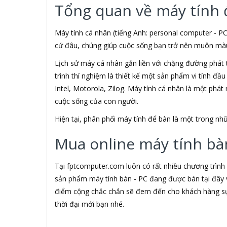
Tổng quan về máy tính 
3M
3NOD
3OneData
Máy tính cá nhân (tiếng Anh: personal computer - PC
4D
cứ đâu, chúng giúp cuộc sống bạn trở nên muôn màu h
5ASYSTEMS
Lịch sử máy cá nhân gắn liền với chặng đường phát 
7Gift Shop
trình thí nghiệm là thiết kế một sản phẩm vi tính đầ
8848
A 100+
Intel, Motorola, Zilog. Máy tính cá nhân là một phá
A Bonne
cuộc sống của con người.
A Brand
Hiện tại, phân phối máy tính để bàn là một trong 
A & T
A4Tech
Mua online máy tính bàn
Aardvark
ABCNOVEL
Abel
Tại fptcomputer.com luôn có rất nhiều chương trình
Abo
sản phẩm máy tính bàn - PC đang được bán tại đây v
ACASIS
điểm cộng chắc chắn sẽ đem đến cho khách hàng sự 
Acatel
thời đại mới bạn nhé.
Acbel
Accer