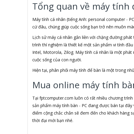
Tổng quan về máy tính 
3M
3NOD
3OneData
Máy tính cá nhân (tiếng Anh: personal computer - PC
4D
cứ đâu, chúng giúp cuộc sống bạn trở nên muôn màu h
5ASYSTEMS
Lịch sử máy cá nhân gắn liền với chặng đường phát 
7Gift Shop
trình thí nghiệm là thiết kế một sản phẩm vi tính đầ
8848
A 100+
Intel, Motorola, Zilog. Máy tính cá nhân là một phá
A Bonne
cuộc sống của con người.
A Brand
Hiện tại, phân phối máy tính để bàn là một trong 
A & T
A4Tech
Mua online máy tính bàn
Aardvark
ABCNOVEL
Abel
Tại fptcomputer.com luôn có rất nhiều chương trình
Abo
sản phẩm máy tính bàn - PC đang được bán tại đây v
ACASIS
điểm cộng chắc chắn sẽ đem đến cho khách hàng sự 
Acatel
thời đại mới bạn nhé.
Acbel
Accer