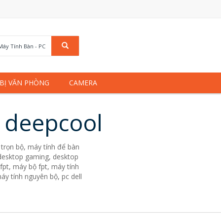
Máy Tính Bàn - PC
 BỊ VĂN PHÒNG
CAMERA
u deepcool
trọn bộ, máy tính để bàn
. desktop gaming, desktop
fpt, máy bộ fpt, máy tính
áy tính nguyên bộ, pc dell