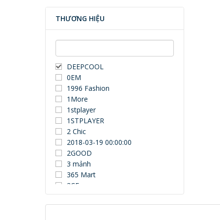
THƯƠNG HIỆU
DEEPCOOL
0EM
1996 Fashion
1More
1stplayer
1STPLAYER
2 Chic
2018-03-19 00:00:00
2GOOD
3 mảnh
365 Mart
3CE
3Dconnexion
3DUN
3H COMPUTER