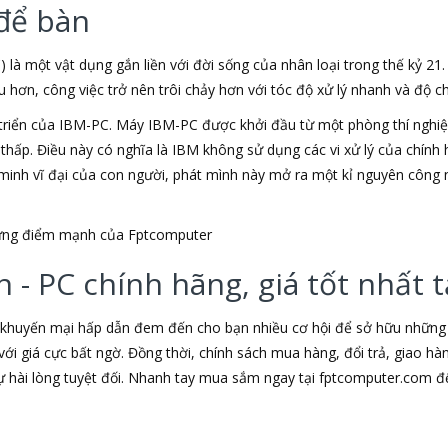
để bàn
) là một vật dụng gắn liền với đời sống của nhân loại trong thế kỷ 21
ơn, công việc trở nên trôi chảy hơn với tóc độ xử lý nhanh và độ chí
triển của IBM-PC. Máy IBM-PC được khởi đầu từ một phòng thí nghiệm
u thấp. Điều này có nghĩa là IBM không sử dụng các vi xử lý của chín
t minh vĩ đại của con người, phát mình này mở ra một kỉ nguyên công 
những điểm mạnh của Fptcomputer
 - PC chính hãng, giá tốt nhất
 khuyến mại hấp dẫn đem đến cho bạn nhiều cơ hội để sở hữu những s
ới giá cực bất ngờ. Đồng thời, chính sách mua hàng, đổi trả, giao h
hài lòng tuyệt đối. Nhanh tay mua sắm ngay tại fptcomputer.com đ