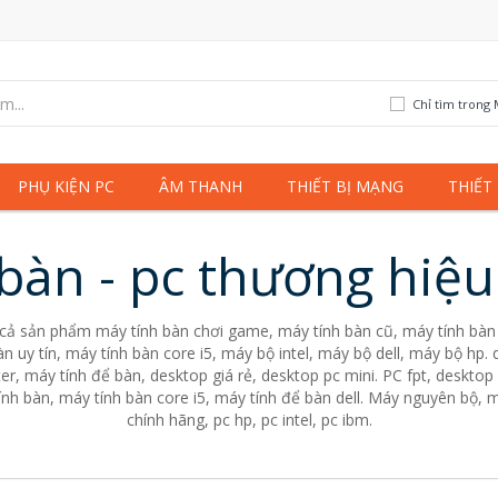
Chỉ tìm trong 
PHỤ KIỆN PC
ÂM THANH
THIẾT BỊ MẠNG
THIẾT
bàn - pc thương hiệ
 cả sản phẩm máy tính bàn chơi game, máy tính bàn cũ, máy tính bàn 
n uy tín, máy tính bàn core i5, máy bộ intel, máy bộ dell, máy bộ hp
er, máy tính để bàn, desktop giá rẻ, desktop pc mini. PC fpt, desktop 
nh bàn, máy tính bàn core i5, máy tính để bàn dell. Máy nguyên bộ, m
chính hãng, pc hp, pc intel, pc ibm.