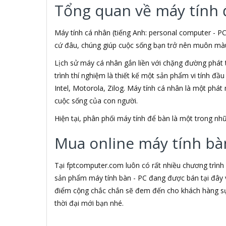
Tổng quan về máy tính 
3M
3NOD
3OneData
Máy tính cá nhân (tiếng Anh: personal computer - PC
4D
cứ đâu, chúng giúp cuộc sống bạn trở nên muôn màu h
5ASYSTEMS
Lịch sử máy cá nhân gắn liền với chặng đường phát 
7Gift Shop
trình thí nghiệm là thiết kế một sản phẩm vi tính đầ
8848
A 100+
Intel, Motorola, Zilog. Máy tính cá nhân là một phá
A Bonne
cuộc sống của con người.
A Brand
Hiện tại, phân phối máy tính để bàn là một trong 
A & T
A4Tech
Mua online máy tính bàn
Aardvark
ABCNOVEL
Abel
Tại fptcomputer.com luôn có rất nhiều chương trình
Abo
sản phẩm máy tính bàn - PC đang được bán tại đây v
ACASIS
điểm cộng chắc chắn sẽ đem đến cho khách hàng sự 
Acatel
thời đại mới bạn nhé.
Acbel
Accer