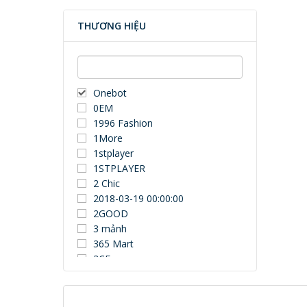
THƯƠNG HIỆU
Onebot
0EM
1996 Fashion
1More
1stplayer
1STPLAYER
2 Chic
2018-03-19 00:00:00
2GOOD
3 mảnh
365 Mart
3CE
3Dconnexion
3DUN
3H COMPUTER