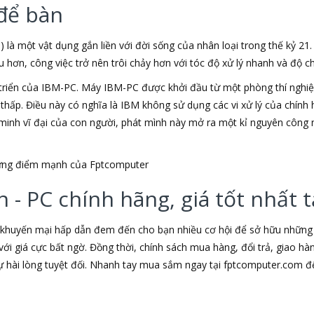
để bàn
) là một vật dụng gắn liền với đời sống của nhân loại trong thế kỷ 21
ơn, công việc trở nên trôi chảy hơn với tóc độ xử lý nhanh và độ chí
triển của IBM-PC. Máy IBM-PC được khởi đầu từ một phòng thí nghiệm
u thấp. Điều này có nghĩa là IBM không sử dụng các vi xử lý của chín
t minh vĩ đại của con người, phát mình này mở ra một kỉ nguyên công 
những điểm mạnh của Fptcomputer
 - PC chính hãng, giá tốt nhất
 khuyến mại hấp dẫn đem đến cho bạn nhiều cơ hội để sở hữu những s
ới giá cực bất ngờ. Đồng thời, chính sách mua hàng, đổi trả, giao h
hài lòng tuyệt đối. Nhanh tay mua sắm ngay tại fptcomputer.com đ