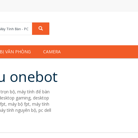
Máy Tính Bàn - PC
 BỊ VĂN PHÒNG
CAMERA
ệu onebot
trọn bộ, máy tính để bàn
. desktop gaming, desktop
fpt, máy bộ fpt, máy tính
áy tính nguyên bộ, pc dell