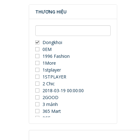
THƯƠNG HIỆU
Dongkhoi
0EM
1996 Fashion
1More
1stplayer
1STPLAYER
2 Chic
2018-03-19 00:00:00
2GOOD
3 mảnh
365 Mart
3CE
3Dconnexion
3DUN
3H COMPUTER