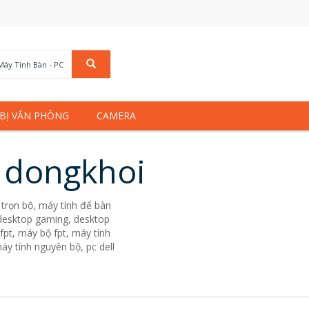
Máy Tính Bàn - PC
 BỊ VĂN PHÒNG
CAMERA
u dongkhoi
trọn bộ, máy tính để bàn
. desktop gaming, desktop
fpt, máy bộ fpt, máy tính
áy tính nguyên bộ, pc dell