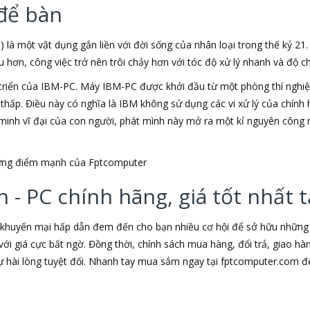
để bàn
) là một vật dụng gắn liền với đời sống của nhân loại trong thế kỷ 21
ơn, công việc trở nên trôi chảy hơn với tóc độ xử lý nhanh và độ chí
triển của IBM-PC. Máy IBM-PC được khởi đầu từ một phòng thí nghiệm
u thấp. Điều này có nghĩa là IBM không sử dụng các vi xử lý của chín
t minh vĩ đại của con người, phát mình này mở ra một kỉ nguyên công 
những điểm mạnh của Fptcomputer
 - PC chính hãng, giá tốt nhất
 khuyến mại hấp dẫn đem đến cho bạn nhiều cơ hội để sở hữu những s
ới giá cực bất ngờ. Đồng thời, chính sách mua hàng, đổi trả, giao h
hài lòng tuyệt đối. Nhanh tay mua sắm ngay tại fptcomputer.com đ