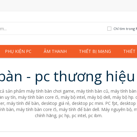
Chỉ tìm trong 
PHỤ KIỆN PC
ÂM THANH
THIẾT BỊ MẠNG
THIẾT
bàn - pc thương hiệ
 cả sản phẩm máy tính bàn chơi game, máy tính bàn cũ, máy tính bàn 
n uy tín, máy tính bàn core i5, máy bộ intel, máy bộ dell, máy bộ hp
er, máy tính để bàn, desktop giá rẻ, desktop pc mini. PC fpt, desktop 
nh bàn, máy tính bàn core i5, máy tính để bàn dell. Máy nguyên bộ, m
chính hãng, pc hp, pc intel, pc ibm.