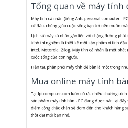
Tổng quan về máy tính 
3M
3NOD
3OneData
Máy tính cá nhân (tiếng Anh: personal computer - PC
4D
cứ đâu, chúng giúp cuộc sống bạn trở nên muôn màu h
5ASYSTEMS
Lịch sử máy cá nhân gắn liền với chặng đường phát 
7Gift Shop
trình thí nghiệm là thiết kế một sản phẩm vi tính đầ
8848
A 100+
Intel, Motorola, Zilog. Máy tính cá nhân là một phá
A Bonne
cuộc sống của con người.
A Brand
Hiện tại, phân phối máy tính để bàn là một trong 
A & T
A4Tech
Mua online máy tính bàn
Aardvark
ABCNOVEL
Abel
Tại fptcomputer.com luôn có rất nhiều chương trình
Abo
sản phẩm máy tính bàn - PC đang được bán tại đây v
ACASIS
điểm cộng chắc chắn sẽ đem đến cho khách hàng sự 
Acatel
thời đại mới bạn nhé.
Acbel
Accer