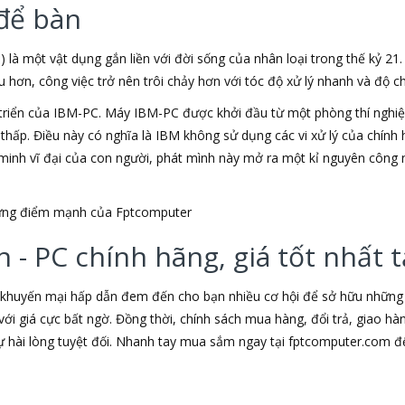
để bàn
) là một vật dụng gắn liền với đời sống của nhân loại trong thế kỷ 21
ơn, công việc trở nên trôi chảy hơn với tóc độ xử lý nhanh và độ chí
triển của IBM-PC. Máy IBM-PC được khởi đầu từ một phòng thí nghiệm
u thấp. Điều này có nghĩa là IBM không sử dụng các vi xử lý của chín
t minh vĩ đại của con người, phát mình này mở ra một kỉ nguyên công 
những điểm mạnh của Fptcomputer
 - PC chính hãng, giá tốt nhất
 khuyến mại hấp dẫn đem đến cho bạn nhiều cơ hội để sở hữu những s
ới giá cực bất ngờ. Đồng thời, chính sách mua hàng, đổi trả, giao h
hài lòng tuyệt đối. Nhanh tay mua sắm ngay tại fptcomputer.com đ