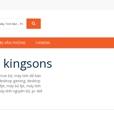
Máy Tính Bàn - PC
 BỊ VĂN PHÒNG
CAMERA
u kingsons
trọn bộ, máy tính để bàn
. desktop gaming, desktop
fpt, máy bộ fpt, máy tính
áy tính nguyên bộ, pc dell