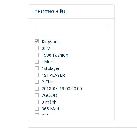
THƯƠNG HIỆU
Kingsons
0EM
1996 Fashion
1More
1stplayer
1STPLAYER
2 Chic
2018-03-19 00:00:00
2GOOD
3 mảnh
365 Mart
3CE
3Dconnexion
3DUN
3H COMPUTER