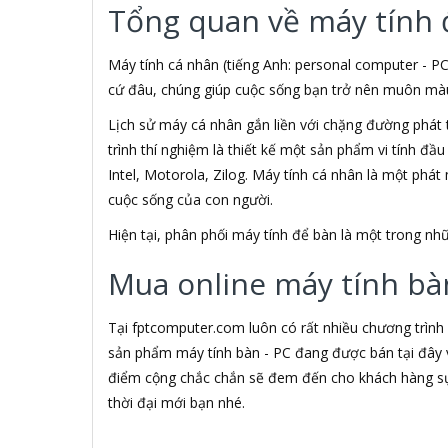
Tổng quan về máy tính 
3M
3NOD
3OneData
Máy tính cá nhân (tiếng Anh: personal computer - PC
4D
cứ đâu, chúng giúp cuộc sống bạn trở nên muôn màu h
5ASYSTEMS
Lịch sử máy cá nhân gắn liền với chặng đường phát 
7Gift Shop
trình thí nghiệm là thiết kế một sản phẩm vi tính đầ
8848
A 100+
Intel, Motorola, Zilog. Máy tính cá nhân là một phá
A Bonne
cuộc sống của con người.
A Brand
Hiện tại, phân phối máy tính để bàn là một trong 
A & T
A4Tech
Mua online máy tính bàn
Aardvark
ABCNOVEL
Abel
Tại fptcomputer.com luôn có rất nhiều chương trình
Abo
sản phẩm máy tính bàn - PC đang được bán tại đây v
ACASIS
điểm cộng chắc chắn sẽ đem đến cho khách hàng sự 
Acatel
thời đại mới bạn nhé.
Acbel
Accer