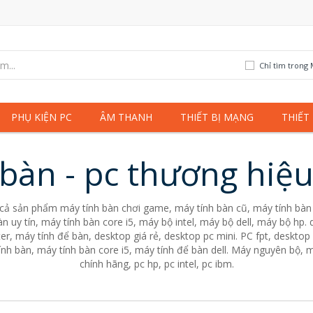
Chỉ tìm trong 
PHỤ KIỆN PC
ÂM THANH
THIẾT BỊ MẠNG
THIẾT
bàn - pc thương hiệ
 cả sản phẩm máy tính bàn chơi game, máy tính bàn cũ, máy tính bàn 
n uy tín, máy tính bàn core i5, máy bộ intel, máy bộ dell, máy bộ hp
er, máy tính để bàn, desktop giá rẻ, desktop pc mini. PC fpt, desktop 
nh bàn, máy tính bàn core i5, máy tính để bàn dell. Máy nguyên bộ, m
chính hãng, pc hp, pc intel, pc ibm.