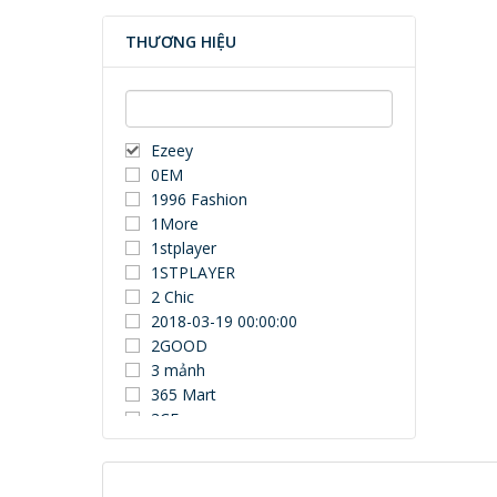
THƯƠNG HIỆU
Ezeey
0EM
1996 Fashion
1More
1stplayer
1STPLAYER
2 Chic
2018-03-19 00:00:00
2GOOD
3 mảnh
365 Mart
3CE
3Dconnexion
3DUN
3H COMPUTER