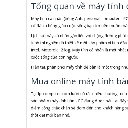
Tổng quan về máy tính 
3M
3NOD
3OneData
Máy tính cá nhân (tiếng Anh: personal computer - PC
4D
cứ đâu, chúng giúp cuộc sống bạn trở nên muôn màu h
5ASYSTEMS
Lịch sử máy cá nhân gắn liền với chặng đường phát 
7Gift Shop
trình thí nghiệm là thiết kế một sản phẩm vi tính đầ
8848
A 100+
Intel, Motorola, Zilog. Máy tính cá nhân là một phá
A Bonne
cuộc sống của con người.
A Brand
Hiện tại, phân phối máy tính để bàn là một trong 
A & T
A4Tech
Mua online máy tính bàn
Aardvark
ABCNOVEL
Abel
Tại fptcomputer.com luôn có rất nhiều chương trình
Abo
sản phẩm máy tính bàn - PC đang được bán tại đây v
ACASIS
điểm cộng chắc chắn sẽ đem đến cho khách hàng sự 
Acatel
thời đại mới bạn nhé.
Acbel
Accer