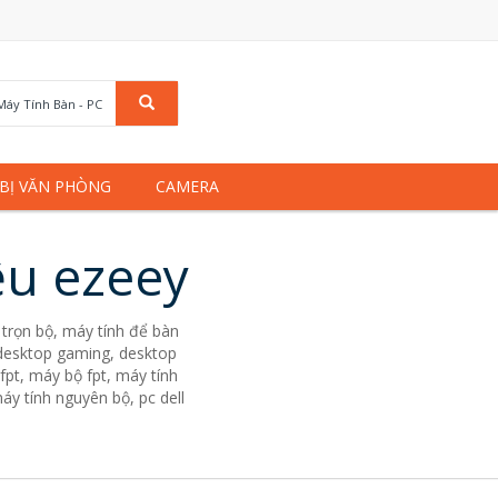
Máy Tính Bàn - PC
 BỊ VĂN PHÒNG
CAMERA
ệu ezeey
trọn bộ, máy tính để bàn
. desktop gaming, desktop
fpt, máy bộ fpt, máy tính
áy tính nguyên bộ, pc dell