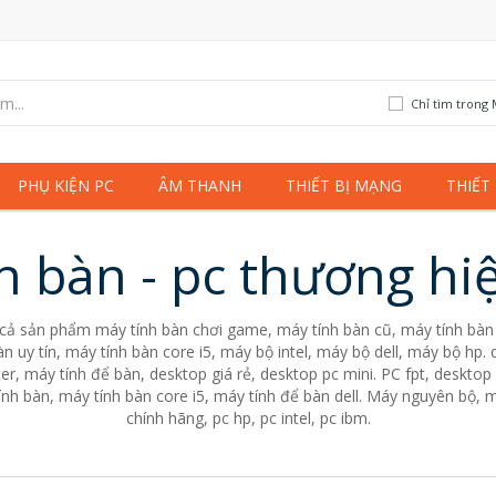
Chỉ tìm trong 
PHỤ KIỆN PC
ÂM THANH
THIẾT BỊ MẠNG
THIẾT
h bàn - pc thương hi
 cả sản phẩm máy tính bàn chơi game, máy tính bàn cũ, máy tính bàn 
n uy tín, máy tính bàn core i5, máy bộ intel, máy bộ dell, máy bộ hp
er, máy tính để bàn, desktop giá rẻ, desktop pc mini. PC fpt, desktop 
nh bàn, máy tính bàn core i5, máy tính để bàn dell. Máy nguyên bộ, m
chính hãng, pc hp, pc intel, pc ibm.