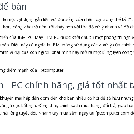
để bàn
) là một vật dụng gắn liền với đời sống của nhân loại trong thế kỷ 21
ơn, công việc trở nên trôi chảy hơn với tóc độ xử lý nhanh và độ chí
triển của IBM-PC. Máy IBM-PC được khởi đầu từ một phòng thí nghiệm
u thấp. Điều này có nghĩa là IBM không sử dụng các vi xử lý của chín
t minh vĩ đại của con người, phát mình này mở ra một kỉ nguyên công 
những điểm mạnh của Fptcomputer
 - PC chính hãng, giá tốt nhất
 khuyến mại hấp dẫn đem đến cho bạn nhiều cơ hội để sở hữu những s
ới giá cực bất ngờ. Đồng thời, chính sách mua hàng, đổi trả, giao h
hài lòng tuyệt đối. Nhanh tay mua sắm ngay tại fptcomputer.com đ