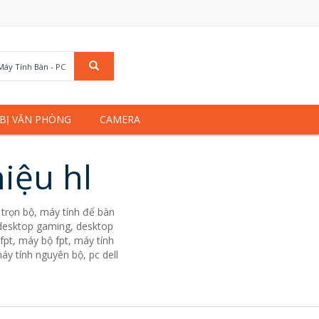
Máy Tính Bàn - PC
 BỊ VĂN PHÒNG
CAMERA
iệu hl
trọn bộ, máy tính để bàn
. desktop gaming, desktop
fpt, máy bộ fpt, máy tính
áy tính nguyên bộ, pc dell