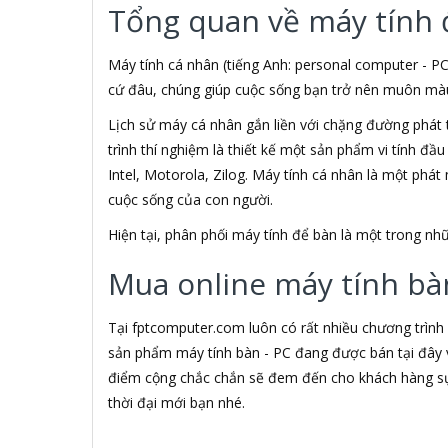
Tổng quan về máy tính 
3M
3NOD
3OneData
Máy tính cá nhân (tiếng Anh: personal computer - PC
4D
cứ đâu, chúng giúp cuộc sống bạn trở nên muôn màu h
5ASYSTEMS
Lịch sử máy cá nhân gắn liền với chặng đường phát 
7Gift Shop
trình thí nghiệm là thiết kế một sản phẩm vi tính đầ
8848
A 100+
Intel, Motorola, Zilog. Máy tính cá nhân là một phá
A Bonne
cuộc sống của con người.
A Brand
Hiện tại, phân phối máy tính để bàn là một trong 
A & T
A4Tech
Mua online máy tính bàn
Aardvark
ABCNOVEL
Abel
Tại fptcomputer.com luôn có rất nhiều chương trình
Abo
sản phẩm máy tính bàn - PC đang được bán tại đây v
ACASIS
điểm cộng chắc chắn sẽ đem đến cho khách hàng sự 
Acatel
thời đại mới bạn nhé.
Acbel
Accer