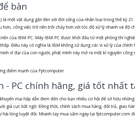
để bàn
) là một vật dụng gắn liền với đời sống của nhân loại trong thế kỷ 21
ơn, công việc trở nên trôi chảy hơn với tóc độ xử lý nhanh và độ chí
triển của IBM-PC. Máy IBM-PC được khởi đầu từ một phòng thí nghiệm
u thấp. Điều này có nghĩa là IBM không sử dụng các vi xử lý của chín
t minh vĩ đại của con người, phát mình này mở ra một kỉ nguyên công 
những điểm mạnh của Fptcomputer
 - PC chính hãng, giá tốt nhất
 khuyến mại hấp dẫn đem đến cho bạn nhiều cơ hội để sở hữu những s
ới giá cực bất ngờ. Đồng thời, chính sách mua hàng, đổi trả, giao h
hài lòng tuyệt đối. Nhanh tay mua sắm ngay tại fptcomputer.com đ