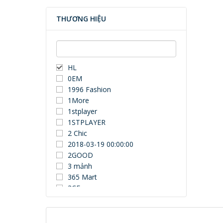
THƯƠNG HIỆU
HL
0EM
1996 Fashion
1More
1stplayer
1STPLAYER
2 Chic
2018-03-19 00:00:00
2GOOD
3 mảnh
365 Mart
3CE
3Dconnexion
3DUN
3H COMPUTER