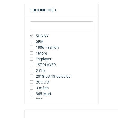
THƯƠNG HIỆU
SUNNY
0EM
1996 Fashion
1More
1stplayer
1STPLAYER
2 Chic
2018-03-19 00:00:00
2GOOD
3 mảnh
365 Mart
3CE
3Dconnexion
3DUN
3H COMPUTER