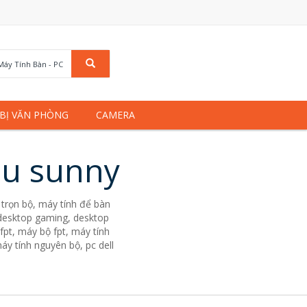
Máy Tính Bàn - PC
 BỊ VĂN PHÒNG
CAMERA
ệu sunny
trọn bộ, máy tính để bàn
. desktop gaming, desktop
fpt, máy bộ fpt, máy tính
áy tính nguyên bộ, pc dell