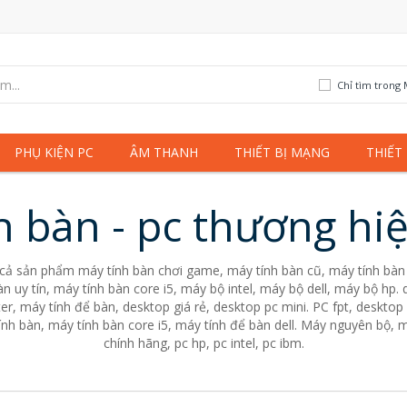
Chỉ tìm trong 
PHỤ KIỆN PC
ÂM THANH
THIẾT BỊ MẠNG
THIẾT
h bàn - pc thương hi
 cả sản phẩm máy tính bàn chơi game, máy tính bàn cũ, máy tính bàn 
n uy tín, máy tính bàn core i5, máy bộ intel, máy bộ dell, máy bộ hp
er, máy tính để bàn, desktop giá rẻ, desktop pc mini. PC fpt, desktop 
nh bàn, máy tính bàn core i5, máy tính để bàn dell. Máy nguyên bộ, m
chính hãng, pc hp, pc intel, pc ibm.