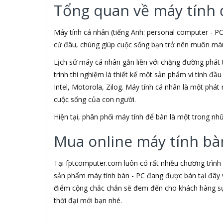
Tổng quan về máy tính 
3M
3NOD
3OneData
Máy tính cá nhân (tiếng Anh: personal computer - PC
4D
cứ đâu, chúng giúp cuộc sống bạn trở nên muôn màu h
5ASYSTEMS
Lịch sử máy cá nhân gắn liền với chặng đường phát 
7Gift Shop
trình thí nghiệm là thiết kế một sản phẩm vi tính đầ
8848
A 100+
Intel, Motorola, Zilog. Máy tính cá nhân là một phá
A Bonne
cuộc sống của con người.
A Brand
Hiện tại, phân phối máy tính để bàn là một trong 
A & T
A4Tech
Mua online máy tính bàn
Aardvark
ABCNOVEL
Abel
Tại fptcomputer.com luôn có rất nhiều chương trình
Abo
sản phẩm máy tính bàn - PC đang được bán tại đây v
ACASIS
điểm cộng chắc chắn sẽ đem đến cho khách hàng sự 
Acatel
thời đại mới bạn nhé.
Acbel
Accer