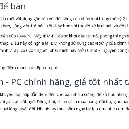
để bàn
) là một vật dụng gắn liền với đời sống của nhân loại trong thế kỷ 21
ơn, công việc trở nên trôi chảy hơn với tóc độ xử lý nhanh và độ chí
triển của IBM-PC. Máy IBM-PC được khởi đầu từ một phòng thí nghiệm
u thấp. Điều này có nghĩa là IBM không sử dụng các vi xử lý của chín
t minh vĩ đại của con người, phát mình này mở ra một kỉ nguyên công 
những điểm mạnh của Fptcomputer
 - PC chính hãng, giá tốt nhất
 khuyến mại hấp dẫn đem đến cho bạn nhiều cơ hội để sở hữu những s
ới giá cực bất ngờ. Đồng thời, chính sách mua hàng, đổi trả, giao h
hài lòng tuyệt đối. Nhanh tay mua sắm ngay tại fptcomputer.com đ