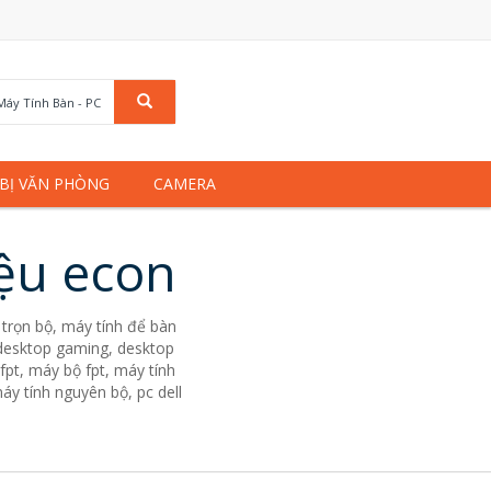
Máy Tính Bàn - PC
 BỊ VĂN PHÒNG
CAMERA
iệu econ
trọn bộ, máy tính để bàn
. desktop gaming, desktop
fpt, máy bộ fpt, máy tính
áy tính nguyên bộ, pc dell