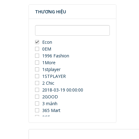
THƯƠNG HIỆU
Econ
0EM
1996 Fashion
1More
1stplayer
1STPLAYER
2 Chic
2018-03-19 00:00:00
2GOOD
3 mảnh
365 Mart
3CE
3Dconnexion
3DUN
3H COMPUTER