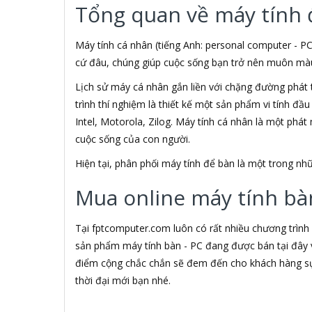
Tổng quan về máy tính 
3M
3NOD
3OneData
Máy tính cá nhân (tiếng Anh: personal computer - PC
4D
cứ đâu, chúng giúp cuộc sống bạn trở nên muôn màu h
5ASYSTEMS
Lịch sử máy cá nhân gắn liền với chặng đường phát 
7Gift Shop
trình thí nghiệm là thiết kế một sản phẩm vi tính đầ
8848
A 100+
Intel, Motorola, Zilog. Máy tính cá nhân là một phá
A Bonne
cuộc sống của con người.
A Brand
Hiện tại, phân phối máy tính để bàn là một trong 
A & T
A4Tech
Mua online máy tính bàn
Aardvark
ABCNOVEL
Abel
Tại fptcomputer.com luôn có rất nhiều chương trình
Abo
sản phẩm máy tính bàn - PC đang được bán tại đây v
ACASIS
điểm cộng chắc chắn sẽ đem đến cho khách hàng sự 
Acatel
thời đại mới bạn nhé.
Acbel
Accer