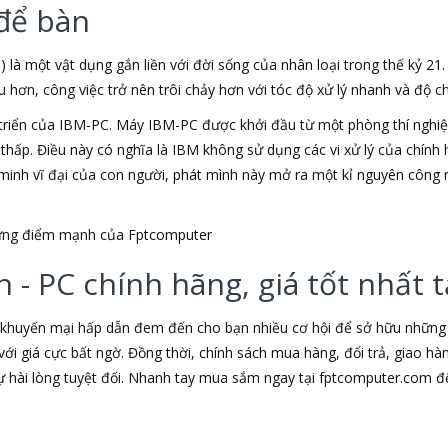
để bàn
) là một vật dụng gắn liền với đời sống của nhân loại trong thế kỷ 21
ơn, công việc trở nên trôi chảy hơn với tóc độ xử lý nhanh và độ chí
triển của IBM-PC. Máy IBM-PC được khởi đầu từ một phòng thí nghiệm
u thấp. Điều này có nghĩa là IBM không sử dụng các vi xử lý của chín
t minh vĩ đại của con người, phát mình này mở ra một kỉ nguyên công 
những điểm mạnh của Fptcomputer
 - PC chính hãng, giá tốt nhất
 khuyến mại hấp dẫn đem đến cho bạn nhiều cơ hội để sở hữu những s
ới giá cực bất ngờ. Đồng thời, chính sách mua hàng, đổi trả, giao h
hài lòng tuyệt đối. Nhanh tay mua sắm ngay tại fptcomputer.com đ