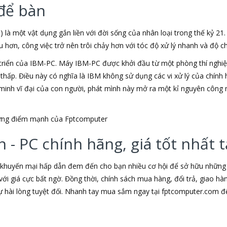
để bàn
) là một vật dụng gắn liền với đời sống của nhân loại trong thế kỷ 21
ơn, công việc trở nên trôi chảy hơn với tóc độ xử lý nhanh và độ chí
triển của IBM-PC. Máy IBM-PC được khởi đầu từ một phòng thí nghiệm
u thấp. Điều này có nghĩa là IBM không sử dụng các vi xử lý của chín
t minh vĩ đại của con người, phát mình này mở ra một kỉ nguyên công 
những điểm mạnh của Fptcomputer
 - PC chính hãng, giá tốt nhất
 khuyến mại hấp dẫn đem đến cho bạn nhiều cơ hội để sở hữu những s
ới giá cực bất ngờ. Đồng thời, chính sách mua hàng, đổi trả, giao h
hài lòng tuyệt đối. Nhanh tay mua sắm ngay tại fptcomputer.com đ