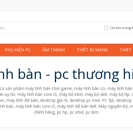
Chỉ tìm trong 
PHỤ KIỆN PC
ÂM THANH
THIẾT BỊ MẠNG
THIẾT
nh bàn - pc thương h
 cả sản phẩm máy tính bàn chơi game, máy tính bàn cũ, máy tính bàn 
n uy tín, máy tính bàn core i5, máy bộ intel, máy bộ dell, máy bộ hp
er, máy tính để bàn, desktop giá rẻ, desktop pc mini. PC fpt, desktop 
nh bàn, máy tính bàn core i5, máy tính để bàn dell. Máy nguyên bộ, m
chính hãng, pc hp, pc intel, pc ibm.