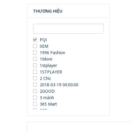
THƯƠNG HIỆU
PQI
0EM
1996 Fashion
1More
1stplayer
1STPLAYER
2 Chic
2018-03-19 00:00:00
2GOOD
3 mảnh
365 Mart
3CE
3Dconnexion
3DUN
3H COMPUTER