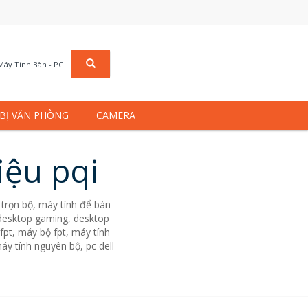
Máy Tính Bàn - PC
 BỊ VĂN PHÒNG
CAMERA
iệu pqi
trọn bộ, máy tính để bàn
. desktop gaming, desktop
fpt, máy bộ fpt, máy tính
áy tính nguyên bộ, pc dell