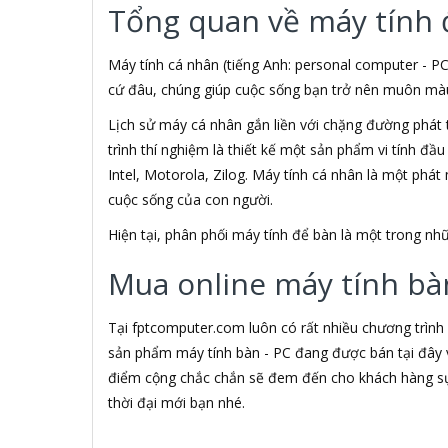
Tổng quan về máy tính 
3M
3NOD
3OneData
Máy tính cá nhân (tiếng Anh: personal computer - PC
4D
cứ đâu, chúng giúp cuộc sống bạn trở nên muôn màu h
5ASYSTEMS
Lịch sử máy cá nhân gắn liền với chặng đường phát 
7Gift Shop
trình thí nghiệm là thiết kế một sản phẩm vi tính đầ
8848
A 100+
Intel, Motorola, Zilog. Máy tính cá nhân là một phá
A Bonne
cuộc sống của con người.
A Brand
Hiện tại, phân phối máy tính để bàn là một trong 
A & T
A4Tech
Mua online máy tính bàn
Aardvark
ABCNOVEL
Abel
Tại fptcomputer.com luôn có rất nhiều chương trình
Abo
sản phẩm máy tính bàn - PC đang được bán tại đây v
ACASIS
điểm cộng chắc chắn sẽ đem đến cho khách hàng sự 
Acatel
thời đại mới bạn nhé.
Acbel
Accer