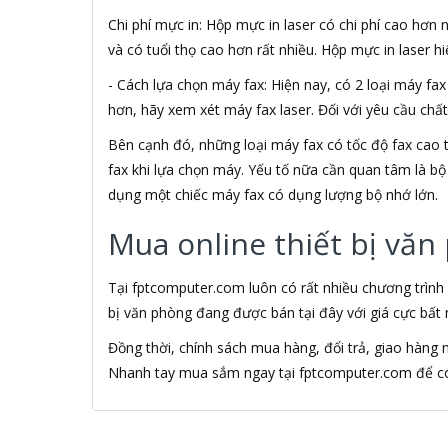
Ace
Chi phí mực in: Hộp mực in laser có chi phí cao hơn
ACE PLUS
và có tuổi thọ cao hơn rất nhiều. Hộp mực in laser h
Acer
- Cách lựa chọn máy fax: Hiện nay, có 2 loại máy fa
ACGAM
ACME MADE
hơn, hãy xem xét máy fax laser. Đối với yêu cầu chấ
Acnos
Bên cạnh đó, những loại máy fax có tốc độ fax cao th
ACTIONTEC
fax khi lựa chọn máy. Yếu tố nữa cần quan tâm là bộ 
ADAPTOR
dụng một chiếc máy fax có dụng lượng bộ nhớ lớn.
ADATA
ADATA USA
Mua online thiết bị văn
ADB
ADD
ADDLOGIX
Tại fptcomputer.com luôn có rất nhiều chương trình
ADEP
bị văn phòng đang được bán tại đây với giá cực bất 
ADESSO
Đồng thời, chính sách mua hàng, đổi trả, giao hàng
Adidas
AEG
Nhanh tay mua sắm ngay tại fptcomputer.com để có 
AeroCool
Afiri
AFOX