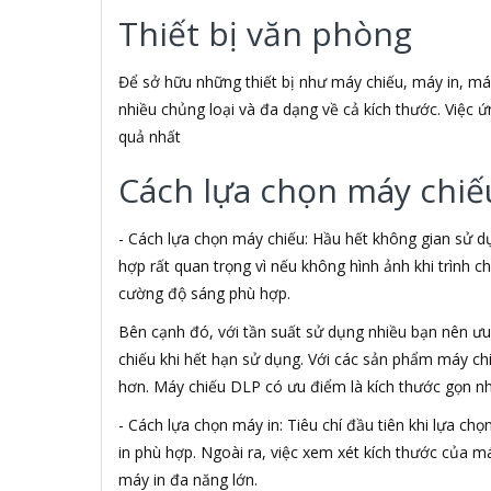
3M
Thiết bị văn phòng
3NOD
3OneData
4D
Để sở hữu những thiết bị như máy chiếu, máy in, máy s
5ASYSTEMS
nhiều chủng loại và đa dạng về cả kích thước. Việc
7Gift Shop
quả nhất
8848
A 100+
Cách lựa chọn máy chiế
A Bonne
A Brand
- Cách lựa chọn máy chiếu: Hầu hết không gian sử d
A & T
hợp rất quan trọng vì nếu không hình ảnh khi trình 
A4Tech
cường độ sáng phù hợp.
Aardvark
ABCNOVEL
Bên cạnh đó, với tần suất sử dụng nhiều bạn nên ưu t
Abel
chiếu khi hết hạn sử dụng. Với các sản phẩm máy c
Abo
hơn. Máy chiếu DLP có ưu điểm là kích thước gọn n
ACASIS
Acatel
- Cách lựa chọn máy in: Tiêu chí đầu tiên khi lựa c
Acbel
in phù hợp. Ngoài ra, việc xem xét kích thước của m
Accer
máy in đa năng lớn.
ACCESS