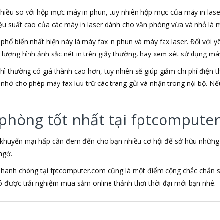
 nhiều so với hộp mực máy in phun, tuy nhiên hộp mực của máy in lase
iệu suất cao của các máy in laser dành cho văn phòng vừa và nhỏ là mộ
x phổ biến nhất hiện này là máy fax in phun và máy fax laser. Đối với
t lượng hình ảnh sắc nét in trên giấy thường, hãy xem xét sử dụng máy
ì thường có giá thành cao hơn, tuy nhiên sẽ giúp giảm chi phí điện t
nhớ cho phép máy fax lưu trữ các trang gửi và nhận trong nội bộ. Nếu 
 phòng tốt nhất tại fptcompute
 khuyến mại hấp dẫn đem đến cho bạn nhiều cơ hội để sở hữu những sả
ngờ.
 nhanh chóng tại fptcomputer.com cũng là một điểm cộng chắc chắn s
được trải nghiệm mua sắm online thảnh thơi thời đại mới bạn nhé.