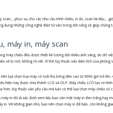
can,... phục vụ cho các nhu cầu trình chiếu, in ấn, scan tài liệu,... g
 ứng dụng những công nghệ điện tử vào trong đời sống sẽ giúp chúng t
u, máy in, máy scan
ụng máy chiếu đều được thiết kế tương đối nhiều ánh sáng, do đó việ
chiếu sẽ bị mờ, không rõ nét. Vì thế tùy thuộc vào diện tích của phò
iên lựa chọn loại máy có tuổi thọ bóng đèn cao từ 9000 giờ trở lên, 
hiếu hiện nay được chia thành LCD và DLP. Máy chiếu LCD tạo ra hì
hẹ hơn, tùy thuộc vào yêu cầu mà bạn có thể lựa chọn máy chiếu có 
họn máy in đó là xác định xem liệu bạn cần một máy in đen trắng hay
áy in. Với không gian nhỏ, bạn nên chọn máy in để bàn, còn không gia