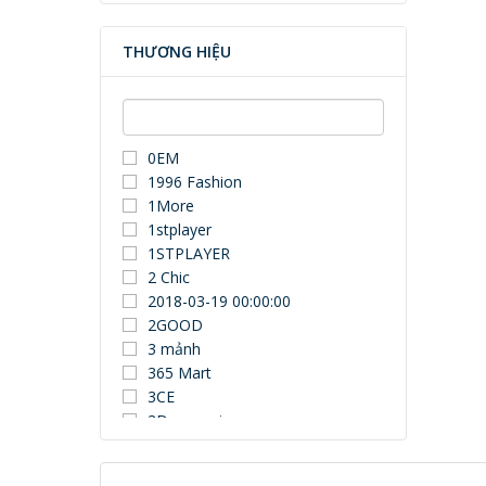
THƯƠNG HIỆU
0EM
1996 Fashion
1More
1stplayer
1STPLAYER
2 Chic
2018-03-19 00:00:00
2GOOD
3 mảnh
365 Mart
3CE
3Dconnexion
3DUN
3H COMPUTER