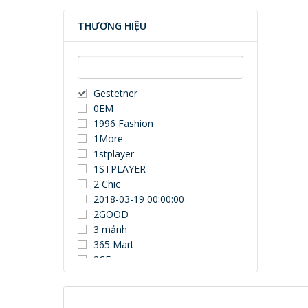
THƯƠNG HIỆU
Gestetner
0EM
1996 Fashion
1More
1stplayer
1STPLAYER
2 Chic
2018-03-19 00:00:00
2GOOD
3 mảnh
365 Mart
3CE
3Dconnexion
3DUN
3H COMPUTER