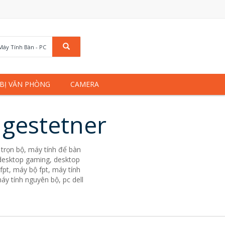
Máy Tính Bàn - PC
 BỊ VĂN PHÒNG
CAMERA
 gestetner
trọn bộ, máy tính để bàn
. desktop gaming, desktop
fpt, máy bộ fpt, máy tính
áy tính nguyên bộ, pc dell