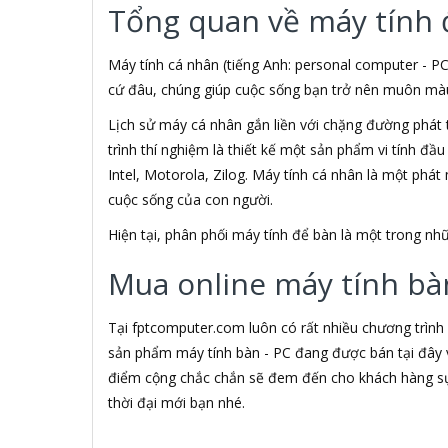
Tổng quan về máy tính 
3M
3NOD
3OneData
Máy tính cá nhân (tiếng Anh: personal computer - PC
4D
cứ đâu, chúng giúp cuộc sống bạn trở nên muôn màu h
5ASYSTEMS
Lịch sử máy cá nhân gắn liền với chặng đường phát 
7Gift Shop
trình thí nghiệm là thiết kế một sản phẩm vi tính đầ
8848
A 100+
Intel, Motorola, Zilog. Máy tính cá nhân là một phá
A Bonne
cuộc sống của con người.
A Brand
Hiện tại, phân phối máy tính để bàn là một trong 
A & T
A4Tech
Mua online máy tính bàn
Aardvark
ABCNOVEL
Abel
Tại fptcomputer.com luôn có rất nhiều chương trình
Abo
sản phẩm máy tính bàn - PC đang được bán tại đây v
ACASIS
điểm cộng chắc chắn sẽ đem đến cho khách hàng sự 
Acatel
thời đại mới bạn nhé.
Acbel
Accer