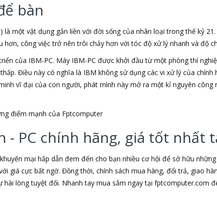
để bàn
) là một vật dụng gắn liền với đời sống của nhân loại trong thế kỷ 21
ơn, công việc trở nên trôi chảy hơn với tóc độ xử lý nhanh và độ chí
triển của IBM-PC. Máy IBM-PC được khởi đầu từ một phòng thí nghiệm
u thấp. Điều này có nghĩa là IBM không sử dụng các vi xử lý của chín
t minh vĩ đại của con người, phát mình này mở ra một kỉ nguyên công 
những điểm mạnh của Fptcomputer
 - PC chính hãng, giá tốt nhất
 khuyến mại hấp dẫn đem đến cho bạn nhiều cơ hội để sở hữu những s
ới giá cực bất ngờ. Đồng thời, chính sách mua hàng, đổi trả, giao h
hài lòng tuyệt đối. Nhanh tay mua sắm ngay tại fptcomputer.com đ