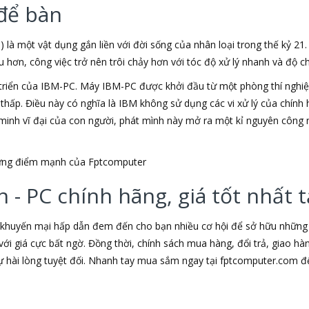
để bàn
) là một vật dụng gắn liền với đời sống của nhân loại trong thế kỷ 21
ơn, công việc trở nên trôi chảy hơn với tóc độ xử lý nhanh và độ chí
triển của IBM-PC. Máy IBM-PC được khởi đầu từ một phòng thí nghiệm
u thấp. Điều này có nghĩa là IBM không sử dụng các vi xử lý của chín
t minh vĩ đại của con người, phát mình này mở ra một kỉ nguyên công 
những điểm mạnh của Fptcomputer
 - PC chính hãng, giá tốt nhất
 khuyến mại hấp dẫn đem đến cho bạn nhiều cơ hội để sở hữu những s
ới giá cực bất ngờ. Đồng thời, chính sách mua hàng, đổi trả, giao h
hài lòng tuyệt đối. Nhanh tay mua sắm ngay tại fptcomputer.com đ