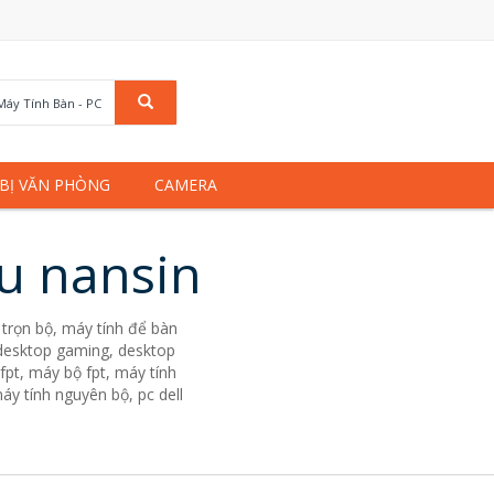
Máy Tính Bàn - PC
 BỊ VĂN PHÒNG
CAMERA
ệu nansin
trọn bộ, máy tính để bàn
. desktop gaming, desktop
fpt, máy bộ fpt, máy tính
áy tính nguyên bộ, pc dell