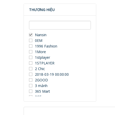
THƯƠNG HIỆU
Nansin
0EM
1996 Fashion
1More
1stplayer
1STPLAYER
2 Chic
2018-03-19 00:00:00
2GOOD
3 mảnh
365 Mart
3CE
3Dconnexion
3DUN
3H COMPUTER