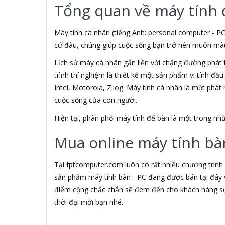
Tổng quan về máy tính 
3M
3NOD
3OneData
Máy tính cá nhân (tiếng Anh: personal computer - PC
4D
cứ đâu, chúng giúp cuộc sống bạn trở nên muôn màu h
5ASYSTEMS
Lịch sử máy cá nhân gắn liền với chặng đường phát 
7Gift Shop
trình thí nghiệm là thiết kế một sản phẩm vi tính đầ
8848
A 100+
Intel, Motorola, Zilog. Máy tính cá nhân là một phá
A Bonne
cuộc sống của con người.
A Brand
Hiện tại, phân phối máy tính để bàn là một trong 
A & T
A4Tech
Mua online máy tính bàn
Aardvark
ABCNOVEL
Abel
Tại fptcomputer.com luôn có rất nhiều chương trình
Abo
sản phẩm máy tính bàn - PC đang được bán tại đây v
ACASIS
điểm cộng chắc chắn sẽ đem đến cho khách hàng sự 
Acatel
thời đại mới bạn nhé.
Acbel
Accer