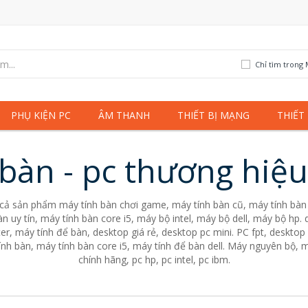
Chỉ tìm trong 
PHỤ KIỆN PC
ÂM THANH
THIẾT BỊ MẠNG
THIẾT
bàn - pc thương hiệ
 cả sản phẩm máy tính bàn chơi game, máy tính bàn cũ, máy tính bàn 
n uy tín, máy tính bàn core i5, máy bộ intel, máy bộ dell, máy bộ hp
er, máy tính để bàn, desktop giá rẻ, desktop pc mini. PC fpt, desktop 
nh bàn, máy tính bàn core i5, máy tính để bàn dell. Máy nguyên bộ, m
chính hãng, pc hp, pc intel, pc ibm.