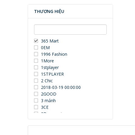
THƯƠNG HIỆU
365 Mart
0EM
1996 Fashion
1More
1stplayer
1STPLAYER
2 Chic
2018-03-19 00:00:00
2GOOD
3 mảnh
3CE
3Dconnexion
3DUN
3H COMPUTER
3M