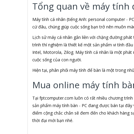
Tổng quan về máy tính 
3NOD
3OneData
4D
Máy tính cá nhân (tiếng Anh: personal computer - PC
5ASYSTEMS
cứ đâu, chúng giúp cuộc sống bạn trở nên muôn màu h
7Gift Shop
Lịch sử máy cá nhân gắn liền với chặng đường phát 
8848
trình thí nghiệm là thiết kế một sản phẩm vi tính đầ
A 100+
A Bonne
Intel, Motorola, Zilog. Máy tính cá nhân là một phá
A Brand
cuộc sống của con người.
A & T
Hiện tại, phân phối máy tính để bàn là một trong 
A4Tech
Aardvark
Mua online máy tính bàn
ABCNOVEL
Abel
Abo
Tại fptcomputer.com luôn có rất nhiều chương trình
ACASIS
sản phẩm máy tính bàn - PC đang được bán tại đây v
Acatel
điểm cộng chắc chắn sẽ đem đến cho khách hàng sự 
Acbel
thời đại mới bạn nhé.
Accer
ACCESS