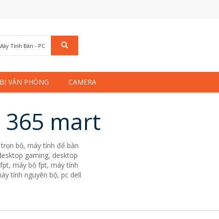
Máy Tính Bàn - PC
 BỊ VĂN PHÒNG
CAMERA
u 365 mart
trọn bộ, máy tính để bàn
. desktop gaming, desktop
fpt, máy bộ fpt, máy tính
áy tính nguyên bộ, pc dell