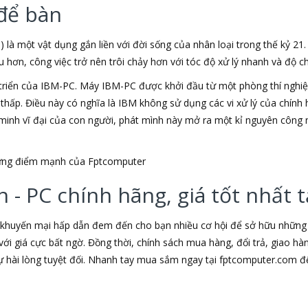
để bàn
) là một vật dụng gắn liền với đời sống của nhân loại trong thế kỷ 21
ơn, công việc trở nên trôi chảy hơn với tóc độ xử lý nhanh và độ chí
triển của IBM-PC. Máy IBM-PC được khởi đầu từ một phòng thí nghiệm
u thấp. Điều này có nghĩa là IBM không sử dụng các vi xử lý của chín
t minh vĩ đại của con người, phát mình này mở ra một kỉ nguyên công 
những điểm mạnh của Fptcomputer
 - PC chính hãng, giá tốt nhất
 khuyến mại hấp dẫn đem đến cho bạn nhiều cơ hội để sở hữu những s
ới giá cực bất ngờ. Đồng thời, chính sách mua hàng, đổi trả, giao h
hài lòng tuyệt đối. Nhanh tay mua sắm ngay tại fptcomputer.com đ