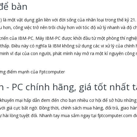
để bàn
) là một vật dụng gắn liền với đời sống của nhân loại trong thế kỷ 21
ơn, công việc trở nên trôi chảy hơn với tóc độ xử lý nhanh và độ chí
triển của IBM-PC. Máy IBM-PC được khởi đầu từ một phòng thí nghiệm
u thấp. Điều này có nghĩa là IBM không sử dụng các vi xử lý của chín
t minh vĩ đại của con người, phát mình này mở ra một kỉ nguyên công 
những điểm mạnh của Fptcomputer
 - PC chính hãng, giá tốt nhất
 khuyến mại hấp dẫn đem đến cho bạn nhiều cơ hội để sở hữu những s
ới giá cực bất ngờ. Đồng thời, chính sách mua hàng, đổi trả, giao h
hài lòng tuyệt đối. Nhanh tay mua sắm ngay tại fptcomputer.com đ