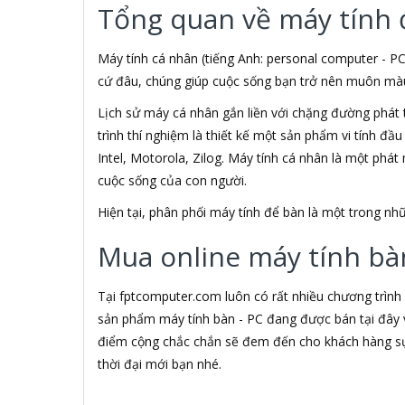
Tổng quan về máy tính 
3M
3NOD
3OneData
Máy tính cá nhân (tiếng Anh: personal computer - PC
4D
cứ đâu, chúng giúp cuộc sống bạn trở nên muôn màu h
5ASYSTEMS
Lịch sử máy cá nhân gắn liền với chặng đường phát 
7Gift Shop
trình thí nghiệm là thiết kế một sản phẩm vi tính đầ
8848
A 100+
Intel, Motorola, Zilog. Máy tính cá nhân là một phá
A Bonne
cuộc sống của con người.
A Brand
Hiện tại, phân phối máy tính để bàn là một trong 
A & T
A4Tech
Mua online máy tính bàn
Aardvark
ABCNOVEL
Abel
Tại fptcomputer.com luôn có rất nhiều chương trình
Abo
sản phẩm máy tính bàn - PC đang được bán tại đây v
ACASIS
điểm cộng chắc chắn sẽ đem đến cho khách hàng sự 
Acatel
thời đại mới bạn nhé.
Acbel
Accer