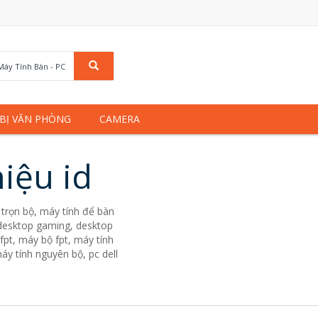
Máy Tính Bàn - PC
 BỊ VĂN PHÒNG
CAMERA
iệu id
trọn bộ, máy tính để bàn
. desktop gaming, desktop
fpt, máy bộ fpt, máy tính
áy tính nguyên bộ, pc dell