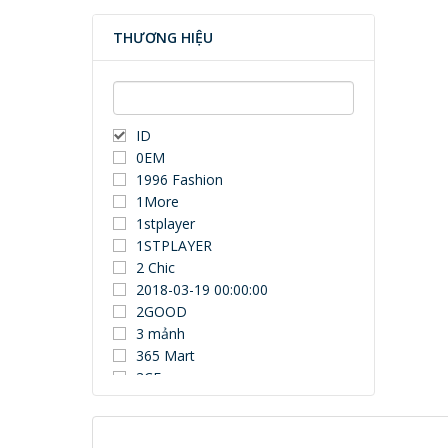
THƯƠNG HIỆU
ID
0EM
1996 Fashion
1More
1stplayer
1STPLAYER
2 Chic
2018-03-19 00:00:00
2GOOD
3 mảnh
365 Mart
3CE
3Dconnexion
3DUN
3H COMPUTER