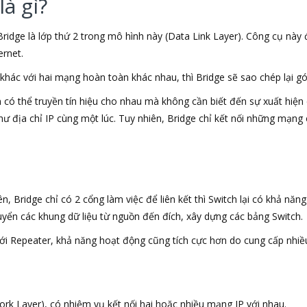
là gì?
Bridge là lớp thứ 2 trong mô hình này (Data Link Layer). Công cụ nà
rnet.
khác với hai mạng hoàn toàn khác nhau, thì Bridge sẽ sao chép lại gói
có thể truyền tín hiệu cho nhau mà không cần biết đến sự xuất hiện 
hư địa chỉ IP cùng một lúc. Tuy nhiên, Bridge chỉ kết nối những mạn
, Bridge chỉ có 2 cổng làm việc để liên kết thì Switch lại có khả năn
uyển các khung dữ liệu từ nguồn đến đích, xây dựng các bảng Switch.
với Repeater, khả năng hoạt động cũng tích cực hơn do cung cấp nh
rk Layer), có nhiệm vụ kết nối hai hoặc nhiều mạng IP với nhau.