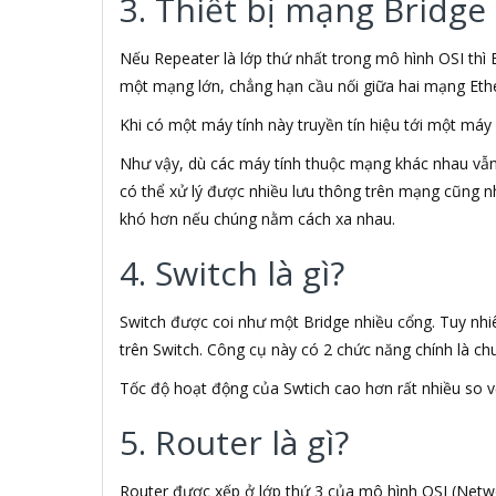
3. Thiết bị mạng Bridge 
ADB
ADD
Nếu Repeater là lớp thứ nhất trong mô hình OSI thì 
ADDLOGIX
một mạng lớn, chẳng hạn cầu nối giữa hai mạng Ethe
ADEP
ADESSO
Khi có một máy tính này truyền tín hiệu tới một máy 
Adidas
Như vậy, dù các máy tính thuộc mạng khác nhau vẫn 
AEG
có thể xử lý được nhiều lưu thông trên mạng cũng n
AeroCool
khó hơn nếu chúng nằm cách xa nhau.
Afiri
AFOX
4. Switch là gì?
Aglaia
AGPTEK
Agva
Switch được coi như một Bridge nhiều cổng. Tuy nhiên
AHD
trên Switch. Công cụ này có 2 chức năng chính là ch
ahuang
Tốc độ hoạt động của Swtich cao hơn rất nhiều so 
Aibo
Aibot
5. Router là gì?
Aigo
Aiphone Corporation
Aipoo
Router được xếp ở lớp thứ 3 của mô hình OSI (Netwo