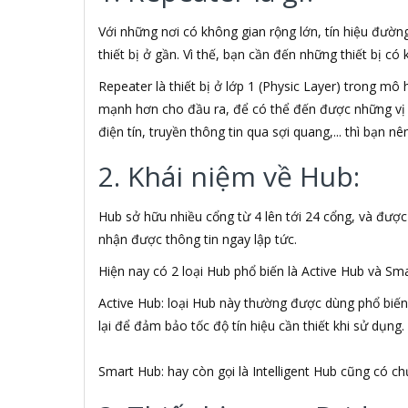
A & T
A4Tech
Với những nơi có không gian rộng lớn, tín hiệu đườn
Aardvark
thiết bị ở gần. Vì thế, bạn cần đến những thiết bị có
ABCNOVEL
Repeater là thiết bị ở lớp 1 (Physic Layer) trong mô
Abel
Abo
mạnh hơn cho đầu ra, để có thể đến được những vị 
ACASIS
điện tín, truyền thông tin qua sợi quang,... thì bạn n
Acatel
2. Khái niệm về Hub:
Acbel
Accer
ACCESS
Hub sở hữu nhiều cổng từ 4 lên tới 24 cổng, và được
Ace
nhận được thông tin ngay lập tức.
ACE PLUS
Acer
Hiện nay có 2 loại Hub phổ biến là Active Hub và Sm
ACGAM
Active Hub: loại Hub này thường được dùng phổ biến
ACME MADE
lại để đảm bảo tốc độ tín hiệu cần thiết khi sử dụng.
Acnos
ACTIONTEC
ADAPTOR
Smart Hub: hay còn gọi là Intelligent Hub cũng có c
ADATA
ADATA USA