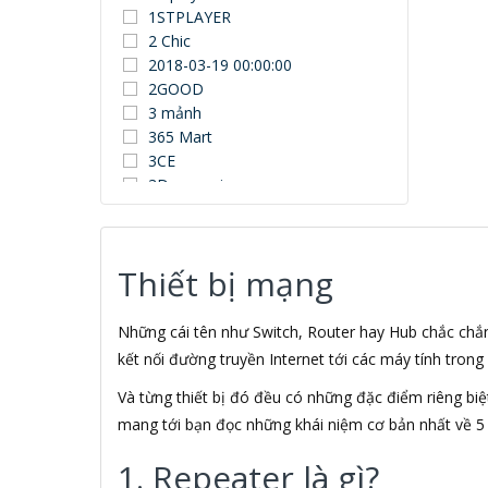
1STPLAYER
2 Chic
2018-03-19 00:00:00
2GOOD
3 mảnh
365 Mart
3CE
3Dconnexion
3DUN
3H COMPUTER
3M
Thiết bị mạng
3NOD
3OneData
4D
Những cái tên như Switch, Router hay Hub chắc chắn 
5ASYSTEMS
kết nối đường truyền Internet tới các máy tính trong 
7Gift Shop
Và từng thiết bị đó đều có những đặc điểm riêng biệt
8848
mang tới bạn đọc những khái niệm cơ bản nhất về 5 
A 100+
A Bonne
1. Repeater là gì?
A Brand