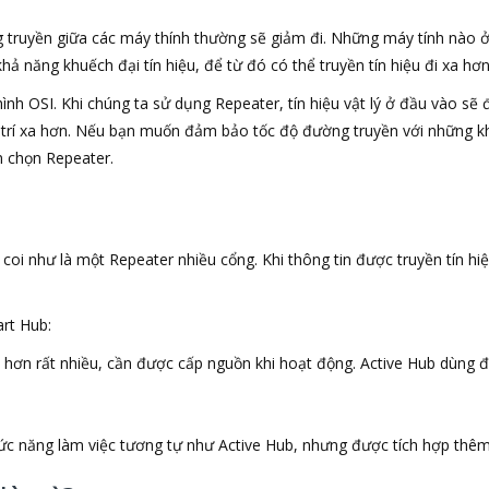
g truyền giữa các máy thính thường sẽ giảm đi. Những máy tính nào ở
 khả năng khuếch đại tín hiệu, để từ đó có thể truyền tín hiệu đi xa h
 hình OSI. Khi chúng ta sử dụng Repeater, tín hiệu vật lý ở đầu vào sẽ
trí xa hơn. Nếu bạn muốn đảm bảo tốc độ đường truyền với những kh
ên chọn Repeater.
 coi như là một Repeater nhiều cổng. Khi thông tin được truyền tín 
art Hub:
 hơn rất nhiều, cần được cấp nguồn khi hoạt động. Active Hub dùng đ
hức năng làm việc tương tự như Active Hub, nhưng được tích hợp thêm