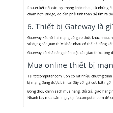
AIPTEK
Router kết nối các loại mạng khác nhau, từ những 
AIV
chậm hơn Bridge, do cần phải tính toán để tìm ra đườ
Ajazz
AKG
6. Thiết bị Gateway là gì
AKRACING
Akus
Alantek
Gateway kết nối hai mạng có giao thức khác nhau, n
ALASKA
sử dụng các giao thức khác nhau có thể dễ dàng kết
Alcatel
Gateway có khả năng phân biệt các giao thức, ứng d
Alcatel One Touch
Alcatroz
Mua online thiết bị mạn
Alctron
Alexander Weise
ALGOZ
Tại fptcomputer.com luôn có rất nhiều chương trình
Ali Chien Chien
bị mạng đang được bán tại đây với giá cực bất ngờ.
ALIENWARE
Đồng thời, chính sách mua hàng, đổi trả, giao hàng
ALOBUY
Nhanh tay mua sắm ngay tại fptcomputer.com để có 
ALOMA
Alphun
ALTEC LANSING