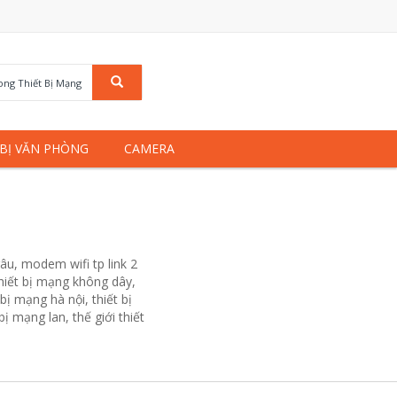
rong Thiết Bị Mạng
 BỊ VĂN PHÒNG
CAMERA
râu, modem wifi tp link 2
, thiết bị mạng không dây,
bị mạng hà nội, thiết bị
ị mạng lan, thế giới thiết