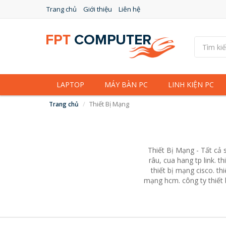
Trang chủ
Giới thiệu
Liên hệ
LAPTOP
MÁY BÀN PC
LINH KIỆN PC
Thiết Bị Mạng
Trang chủ
Thiết Bị Mạng - Tất cả s
râu, cua hang tp link. th
thiết bị mạng cisco. th
mạng hcm. công ty thiết b