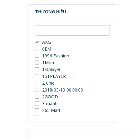
THƯƠNG HIỆU
AKG
0EM
1996 Fashion
1More
1stplayer
1STPLAYER
2 Chic
2018-03-19 00:00:00
2GOOD
3 mảnh
365 Mart
3CE
3Dconnexion
3DUN
3H COMPUTER