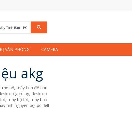
Máy Tính Bàn - PC
 BỊ VĂN PHÒNG
CAMERA
iệu akg
trọn bộ, máy tính để bàn
. desktop gaming, desktop
fpt, máy bộ fpt, máy tính
áy tính nguyên bộ, pc dell