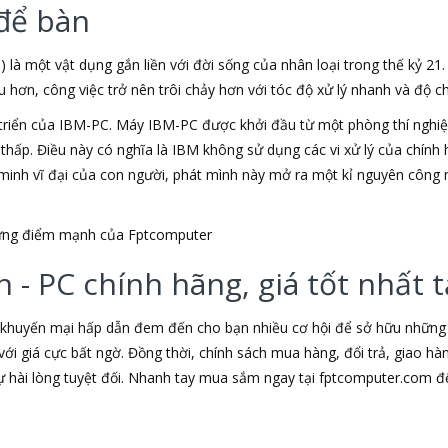
để bàn
) là một vật dụng gắn liền với đời sống của nhân loại trong thế kỷ 21
ơn, công việc trở nên trôi chảy hơn với tóc độ xử lý nhanh và độ chí
triển của IBM-PC. Máy IBM-PC được khởi đầu từ một phòng thí nghiệm
u thấp. Điều này có nghĩa là IBM không sử dụng các vi xử lý của chín
t minh vĩ đại của con người, phát mình này mở ra một kỉ nguyên công 
những điểm mạnh của Fptcomputer
 - PC chính hãng, giá tốt nhất
 khuyến mại hấp dẫn đem đến cho bạn nhiều cơ hội để sở hữu những s
ới giá cực bất ngờ. Đồng thời, chính sách mua hàng, đổi trả, giao h
hài lòng tuyệt đối. Nhanh tay mua sắm ngay tại fptcomputer.com đ