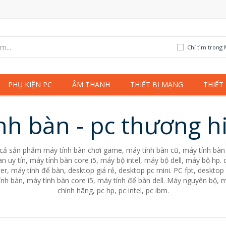
Chỉ tìm trong 
PHỤ KIỆN PC
ÂM THANH
THIẾT BỊ MẠNG
THIẾT
nh bàn - pc thương h
 cả sản phẩm máy tính bàn chơi game, máy tính bàn cũ, máy tính bàn 
n uy tín, máy tính bàn core i5, máy bộ intel, máy bộ dell, máy bộ hp
er, máy tính để bàn, desktop giá rẻ, desktop pc mini. PC fpt, desktop 
nh bàn, máy tính bàn core i5, máy tính để bàn dell. Máy nguyên bộ, m
chính hãng, pc hp, pc intel, pc ibm.