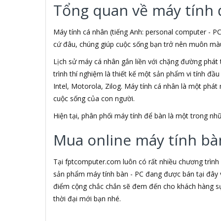
Tổng quan về máy tính 
3M
3NOD
3OneData
Máy tính cá nhân (tiếng Anh: personal computer - PC
4D
cứ đâu, chúng giúp cuộc sống bạn trở nên muôn màu h
5ASYSTEMS
Lịch sử máy cá nhân gắn liền với chặng đường phát 
7Gift Shop
trình thí nghiệm là thiết kế một sản phẩm vi tính đầ
8848
A 100+
Intel, Motorola, Zilog. Máy tính cá nhân là một phá
A Bonne
cuộc sống của con người.
A Brand
Hiện tại, phân phối máy tính để bàn là một trong 
A & T
A4Tech
Mua online máy tính bàn
Aardvark
ABCNOVEL
Abel
Tại fptcomputer.com luôn có rất nhiều chương trình
Abo
sản phẩm máy tính bàn - PC đang được bán tại đây v
ACASIS
điểm cộng chắc chắn sẽ đem đến cho khách hàng sự 
Acatel
thời đại mới bạn nhé.
Acbel
Accer