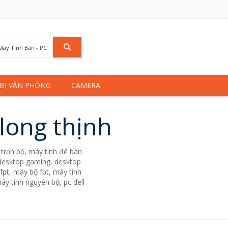
Máy Tính Bàn - PC
 BỊ VĂN PHÒNG
CAMERA
long thịnh
trọn bộ, máy tính để bàn
. desktop gaming, desktop
fpt, máy bộ fpt, máy tính
áy tính nguyên bộ, pc dell