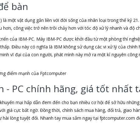
để bàn
) là một vật dụng gắn liền với đời sống của nhân loại trong thế kỷ 21
ơn, công việc trở nên trôi chảy hơn với tóc độ xử lý nhanh và độ chí
triển của IBM-PC. Máy IBM-PC được khởi đầu từ một phòng thí nghiệm
u thấp. Điều này có nghĩa là IBM không sử dụng các vi xử lý của chín
t minh vĩ đại của con người, phát mình này mở ra một kỉ nguyên công 
những điểm mạnh của Fptcomputer
 - PC chính hãng, giá tốt nhất
 khuyến mại hấp dẫn đem đến cho bạn nhiều cơ hội để sở hữu những s
ới giá cực bất ngờ. Đồng thời, chính sách mua hàng, đổi trả, giao h
hài lòng tuyệt đối. Nhanh tay mua sắm ngay tại fptcomputer.com đ