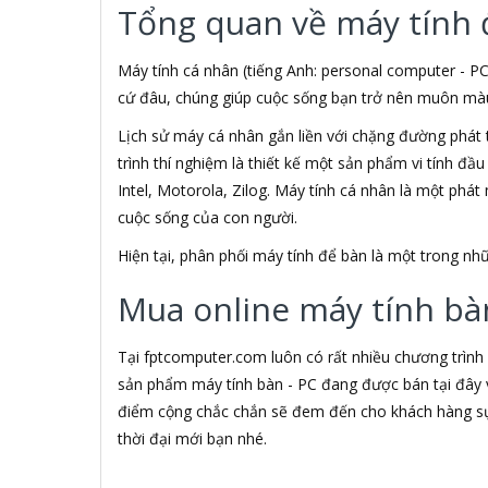
Tổng quan về máy tính 
3M
3NOD
3OneData
Máy tính cá nhân (tiếng Anh: personal computer - PC
4D
cứ đâu, chúng giúp cuộc sống bạn trở nên muôn màu h
5ASYSTEMS
Lịch sử máy cá nhân gắn liền với chặng đường phát 
7Gift Shop
trình thí nghiệm là thiết kế một sản phẩm vi tính đầ
8848
A 100+
Intel, Motorola, Zilog. Máy tính cá nhân là một phá
A Bonne
cuộc sống của con người.
A Brand
Hiện tại, phân phối máy tính để bàn là một trong 
A & T
A4Tech
Mua online máy tính bàn
Aardvark
ABCNOVEL
Abel
Tại fptcomputer.com luôn có rất nhiều chương trình
Abo
sản phẩm máy tính bàn - PC đang được bán tại đây v
ACASIS
điểm cộng chắc chắn sẽ đem đến cho khách hàng sự 
Acatel
thời đại mới bạn nhé.
Acbel
Accer