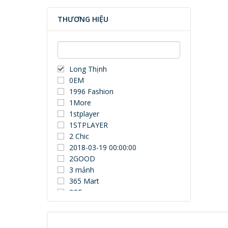
THƯƠNG HIỆU
Long Thịnh
0EM
1996 Fashion
1More
1stplayer
1STPLAYER
2 Chic
2018-03-19 00:00:00
2GOOD
3 mảnh
365 Mart
3CE
3Dconnexion
3DUN
3H COMPUTER