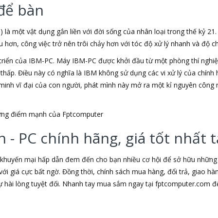
để bàn
) là một vật dụng gắn liền với đời sống của nhân loại trong thế kỷ 21
ơn, công việc trở nên trôi chảy hơn với tóc độ xử lý nhanh và độ chí
triển của IBM-PC. Máy IBM-PC được khởi đầu từ một phòng thí nghiệm
u thấp. Điều này có nghĩa là IBM không sử dụng các vi xử lý của chín
t minh vĩ đại của con người, phát mình này mở ra một kỉ nguyên công 
những điểm mạnh của Fptcomputer
 - PC chính hãng, giá tốt nhất
 khuyến mại hấp dẫn đem đến cho bạn nhiều cơ hội để sở hữu những s
ới giá cực bất ngờ. Đồng thời, chính sách mua hàng, đổi trả, giao h
hài lòng tuyệt đối. Nhanh tay mua sắm ngay tại fptcomputer.com đ