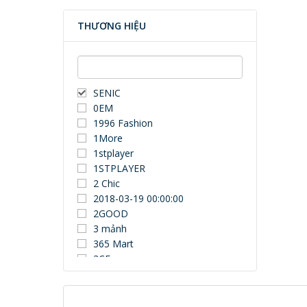
THƯƠNG HIỆU
SENIC
0EM
1996 Fashion
1More
1stplayer
1STPLAYER
2 Chic
2018-03-19 00:00:00
2GOOD
3 mảnh
365 Mart
3CE
3Dconnexion
3DUN
3H COMPUTER