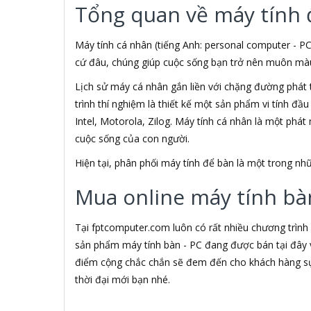
Tổng quan về máy tính 
3M
3NOD
3OneData
Máy tính cá nhân (tiếng Anh: personal computer - PC
4D
cứ đâu, chúng giúp cuộc sống bạn trở nên muôn màu h
5ASYSTEMS
Lịch sử máy cá nhân gắn liền với chặng đường phát 
7Gift Shop
trình thí nghiệm là thiết kế một sản phẩm vi tính đầ
8848
A 100+
Intel, Motorola, Zilog. Máy tính cá nhân là một phá
A Bonne
cuộc sống của con người.
A Brand
Hiện tại, phân phối máy tính để bàn là một trong 
A & T
A4Tech
Mua online máy tính bàn
Aardvark
ABCNOVEL
Abel
Tại fptcomputer.com luôn có rất nhiều chương trình
Abo
sản phẩm máy tính bàn - PC đang được bán tại đây v
ACASIS
điểm cộng chắc chắn sẽ đem đến cho khách hàng sự 
Acatel
thời đại mới bạn nhé.
Acbel
Accer