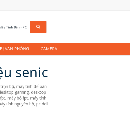
Máy Tính Bàn - PC
 BỊ VĂN PHÒNG
CAMERA
ệu senic
trọn bộ, máy tính để bàn
. desktop gaming, desktop
fpt, máy bộ fpt, máy tính
áy tính nguyên bộ, pc dell