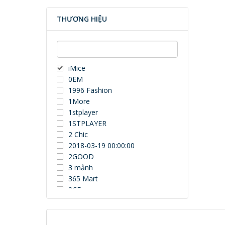
THƯƠNG HIỆU
iMice
0EM
1996 Fashion
1More
1stplayer
1STPLAYER
2 Chic
2018-03-19 00:00:00
2GOOD
3 mảnh
365 Mart
3CE
3Dconnexion
3DUN
3H COMPUTER