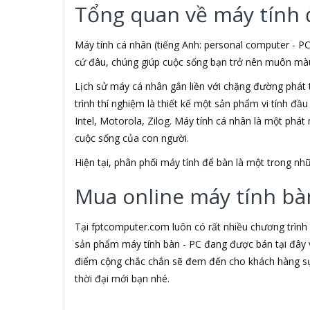
Tổng quan về máy tính 
3M
3NOD
3OneData
Máy tính cá nhân (tiếng Anh: personal computer - PC
4D
cứ đâu, chúng giúp cuộc sống bạn trở nên muôn màu h
5ASYSTEMS
Lịch sử máy cá nhân gắn liền với chặng đường phát 
7Gift Shop
trình thí nghiệm là thiết kế một sản phẩm vi tính đầ
8848
A 100+
Intel, Motorola, Zilog. Máy tính cá nhân là một phá
A Bonne
cuộc sống của con người.
A Brand
Hiện tại, phân phối máy tính để bàn là một trong 
A & T
A4Tech
Mua online máy tính bàn
Aardvark
ABCNOVEL
Abel
Tại fptcomputer.com luôn có rất nhiều chương trình
Abo
sản phẩm máy tính bàn - PC đang được bán tại đây v
ACASIS
điểm cộng chắc chắn sẽ đem đến cho khách hàng sự 
Acatel
thời đại mới bạn nhé.
Acbel
Accer