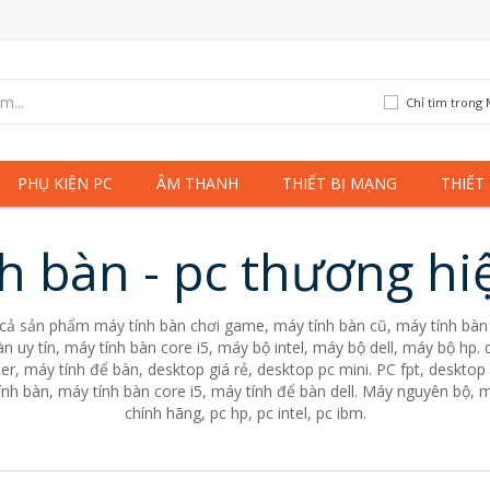
Chỉ tìm trong 
PHỤ KIỆN PC
ÂM THANH
THIẾT BỊ MẠNG
THIẾT
h bàn - pc thương hi
 cả sản phẩm máy tính bàn chơi game, máy tính bàn cũ, máy tính bàn 
n uy tín, máy tính bàn core i5, máy bộ intel, máy bộ dell, máy bộ hp
er, máy tính để bàn, desktop giá rẻ, desktop pc mini. PC fpt, desktop 
nh bàn, máy tính bàn core i5, máy tính để bàn dell. Máy nguyên bộ, m
chính hãng, pc hp, pc intel, pc ibm.