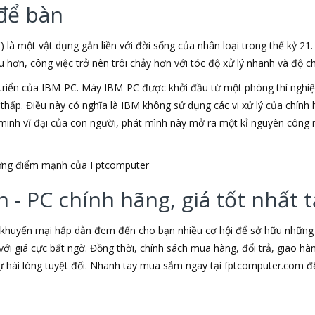
để bàn
) là một vật dụng gắn liền với đời sống của nhân loại trong thế kỷ 21
ơn, công việc trở nên trôi chảy hơn với tóc độ xử lý nhanh và độ chí
triển của IBM-PC. Máy IBM-PC được khởi đầu từ một phòng thí nghiệm
u thấp. Điều này có nghĩa là IBM không sử dụng các vi xử lý của chín
t minh vĩ đại của con người, phát mình này mở ra một kỉ nguyên công 
những điểm mạnh của Fptcomputer
 - PC chính hãng, giá tốt nhất
 khuyến mại hấp dẫn đem đến cho bạn nhiều cơ hội để sở hữu những s
ới giá cực bất ngờ. Đồng thời, chính sách mua hàng, đổi trả, giao h
hài lòng tuyệt đối. Nhanh tay mua sắm ngay tại fptcomputer.com đ