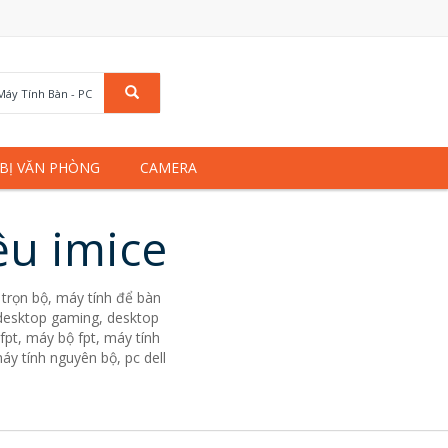
Máy Tính Bàn - PC
 BỊ VĂN PHÒNG
CAMERA
ệu imice
trọn bộ, máy tính để bàn
. desktop gaming, desktop
fpt, máy bộ fpt, máy tính
áy tính nguyên bộ, pc dell