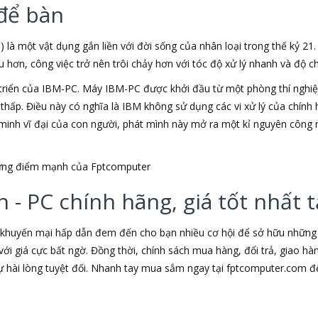
để bàn
) là một vật dụng gắn liền với đời sống của nhân loại trong thế kỷ 21
ơn, công việc trở nên trôi chảy hơn với tóc độ xử lý nhanh và độ chí
triển của IBM-PC. Máy IBM-PC được khởi đầu từ một phòng thí nghiệm
u thấp. Điều này có nghĩa là IBM không sử dụng các vi xử lý của chín
t minh vĩ đại của con người, phát mình này mở ra một kỉ nguyên công 
những điểm mạnh của Fptcomputer
 - PC chính hãng, giá tốt nhất
 khuyến mại hấp dẫn đem đến cho bạn nhiều cơ hội để sở hữu những s
ới giá cực bất ngờ. Đồng thời, chính sách mua hàng, đổi trả, giao h
hài lòng tuyệt đối. Nhanh tay mua sắm ngay tại fptcomputer.com đ