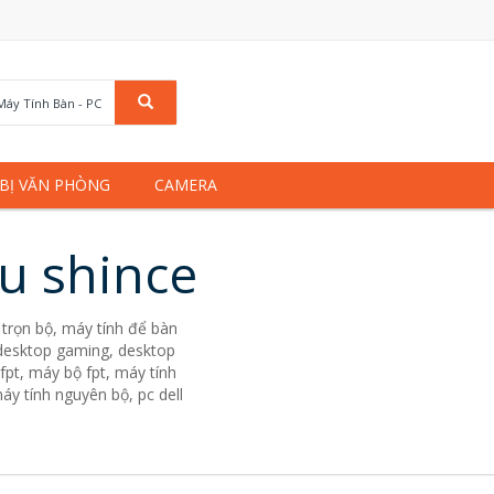
Máy Tính Bàn - PC
 BỊ VĂN PHÒNG
CAMERA
u shince
trọn bộ, máy tính để bàn
. desktop gaming, desktop
fpt, máy bộ fpt, máy tính
áy tính nguyên bộ, pc dell