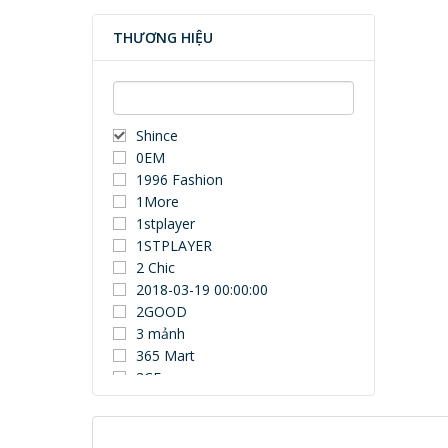
THƯƠNG HIỆU
Shince
0EM
1996 Fashion
1More
1stplayer
1STPLAYER
2 Chic
2018-03-19 00:00:00
2GOOD
3 mảnh
365 Mart
3CE
3Dconnexion
3DUN
3H COMPUTER