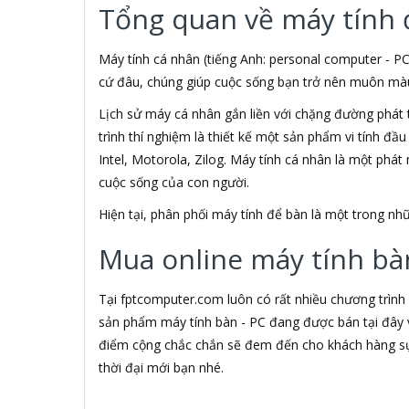
Tổng quan về máy tính 
3M
3NOD
3OneData
Máy tính cá nhân (tiếng Anh: personal computer - PC
4D
cứ đâu, chúng giúp cuộc sống bạn trở nên muôn màu h
5ASYSTEMS
Lịch sử máy cá nhân gắn liền với chặng đường phát 
7Gift Shop
trình thí nghiệm là thiết kế một sản phẩm vi tính đầ
8848
A 100+
Intel, Motorola, Zilog. Máy tính cá nhân là một phá
A Bonne
cuộc sống của con người.
A Brand
Hiện tại, phân phối máy tính để bàn là một trong 
A & T
A4Tech
Mua online máy tính bàn
Aardvark
ABCNOVEL
Abel
Tại fptcomputer.com luôn có rất nhiều chương trình
Abo
sản phẩm máy tính bàn - PC đang được bán tại đây v
ACASIS
điểm cộng chắc chắn sẽ đem đến cho khách hàng sự 
Acatel
thời đại mới bạn nhé.
Acbel
Accer