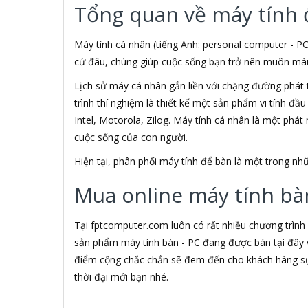
Tổng quan về máy tính 
3M
3NOD
3OneData
Máy tính cá nhân (tiếng Anh: personal computer - PC
4D
cứ đâu, chúng giúp cuộc sống bạn trở nên muôn màu h
5ASYSTEMS
Lịch sử máy cá nhân gắn liền với chặng đường phát 
7Gift Shop
trình thí nghiệm là thiết kế một sản phẩm vi tính đầ
8848
A 100+
Intel, Motorola, Zilog. Máy tính cá nhân là một phá
A Bonne
cuộc sống của con người.
A Brand
Hiện tại, phân phối máy tính để bàn là một trong 
A & T
A4Tech
Mua online máy tính bàn
Aardvark
ABCNOVEL
Abel
Tại fptcomputer.com luôn có rất nhiều chương trình
Abo
sản phẩm máy tính bàn - PC đang được bán tại đây v
ACASIS
điểm cộng chắc chắn sẽ đem đến cho khách hàng sự 
Acatel
thời đại mới bạn nhé.
Acbel
Accer