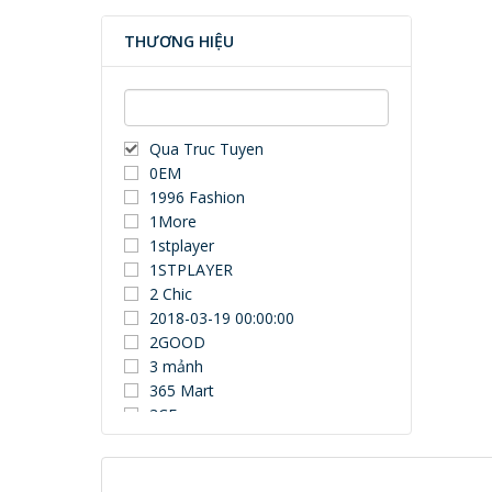
THƯƠNG HIỆU
Qua Truc Tuyen
0EM
1996 Fashion
1More
1stplayer
1STPLAYER
2 Chic
2018-03-19 00:00:00
2GOOD
3 mảnh
365 Mart
3CE
3Dconnexion
3DUN
3H COMPUTER