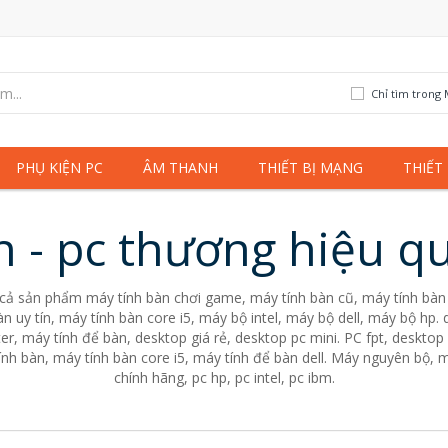
Chỉ tìm trong 
PHỤ KIỆN PC
ÂM THANH
THIẾT BỊ MẠNG
THIẾT
n - pc thương hiệu qu
 cả sản phẩm máy tính bàn chơi game, máy tính bàn cũ, máy tính bàn 
n uy tín, máy tính bàn core i5, máy bộ intel, máy bộ dell, máy bộ hp
er, máy tính để bàn, desktop giá rẻ, desktop pc mini. PC fpt, desktop 
nh bàn, máy tính bàn core i5, máy tính để bàn dell. Máy nguyên bộ, m
chính hãng, pc hp, pc intel, pc ibm.