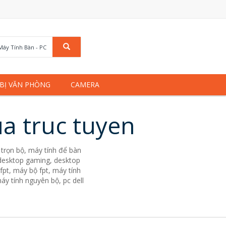
Máy Tính Bàn - PC
 BỊ VĂN PHÒNG
CAMERA
a truc tuyen
trọn bộ, máy tính để bàn
. desktop gaming, desktop
fpt, máy bộ fpt, máy tính
áy tính nguyên bộ, pc dell