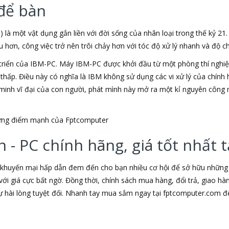
để bàn
) là một vật dụng gắn liền với đời sống của nhân loại trong thế kỷ 21
ơn, công việc trở nên trôi chảy hơn với tóc độ xử lý nhanh và độ chí
triển của IBM-PC. Máy IBM-PC được khởi đầu từ một phòng thí nghiệm
u thấp. Điều này có nghĩa là IBM không sử dụng các vi xử lý của chín
t minh vĩ đại của con người, phát mình này mở ra một kỉ nguyên công 
những điểm mạnh của Fptcomputer
 - PC chính hãng, giá tốt nhất
 khuyến mại hấp dẫn đem đến cho bạn nhiều cơ hội để sở hữu những s
ới giá cực bất ngờ. Đồng thời, chính sách mua hàng, đổi trả, giao h
hài lòng tuyệt đối. Nhanh tay mua sắm ngay tại fptcomputer.com đ