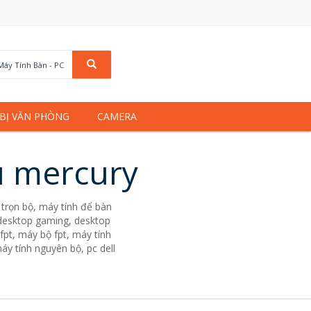
Máy Tính Bàn - PC
 BỊ VĂN PHÒNG
CAMERA
u mercury
trọn bộ, máy tính để bàn
. desktop gaming, desktop
fpt, máy bộ fpt, máy tính
áy tính nguyên bộ, pc dell