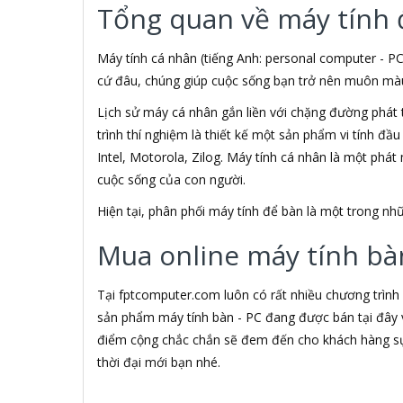
Tổng quan về máy tính 
3M
3NOD
3OneData
Máy tính cá nhân (tiếng Anh: personal computer - PC
4D
cứ đâu, chúng giúp cuộc sống bạn trở nên muôn màu h
5ASYSTEMS
Lịch sử máy cá nhân gắn liền với chặng đường phát 
7Gift Shop
trình thí nghiệm là thiết kế một sản phẩm vi tính đầ
8848
A 100+
Intel, Motorola, Zilog. Máy tính cá nhân là một phá
A Bonne
cuộc sống của con người.
A Brand
Hiện tại, phân phối máy tính để bàn là một trong 
A & T
A4Tech
Mua online máy tính bàn
Aardvark
ABCNOVEL
Abel
Tại fptcomputer.com luôn có rất nhiều chương trình
Abo
sản phẩm máy tính bàn - PC đang được bán tại đây v
ACASIS
điểm cộng chắc chắn sẽ đem đến cho khách hàng sự 
Acatel
thời đại mới bạn nhé.
Acbel
Accer