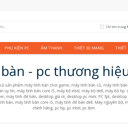
Chỉ tìm trong 
PHỤ KIỆN PC
ÂM THANH
THIẾT BỊ MẠNG
THIẾT
 bàn - pc thương hiệ
 cả sản phẩm máy tính bàn chơi game, máy tính bàn cũ, máy tính bàn 
n uy tín, máy tính bàn core i5, máy bộ intel, máy bộ dell, máy bộ hp
er, máy tính để bàn, desktop giá rẻ, desktop pc mini. PC fpt, desktop 
nh bàn, máy tính bàn core i5, máy tính để bàn dell. Máy nguyên bộ, m
chính hãng, pc hp, pc intel, pc ibm.