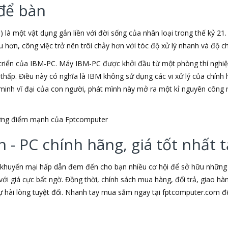
để bàn
) là một vật dụng gắn liền với đời sống của nhân loại trong thế kỷ 21
ơn, công việc trở nên trôi chảy hơn với tóc độ xử lý nhanh và độ chí
triển của IBM-PC. Máy IBM-PC được khởi đầu từ một phòng thí nghiệm
u thấp. Điều này có nghĩa là IBM không sử dụng các vi xử lý của chín
t minh vĩ đại của con người, phát mình này mở ra một kỉ nguyên công 
những điểm mạnh của Fptcomputer
 - PC chính hãng, giá tốt nhất
 khuyến mại hấp dẫn đem đến cho bạn nhiều cơ hội để sở hữu những s
ới giá cực bất ngờ. Đồng thời, chính sách mua hàng, đổi trả, giao h
hài lòng tuyệt đối. Nhanh tay mua sắm ngay tại fptcomputer.com đ