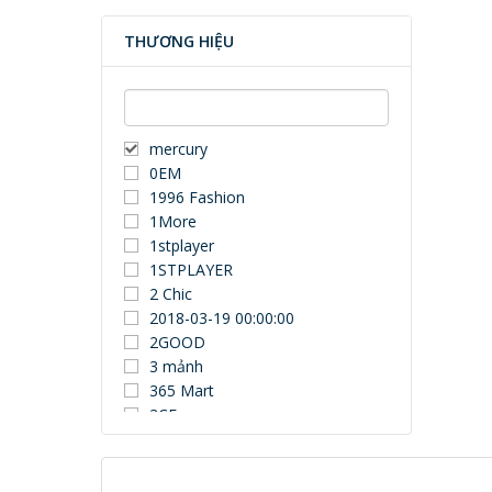
THƯƠNG HIỆU
mercury
0EM
1996 Fashion
1More
1stplayer
1STPLAYER
2 Chic
2018-03-19 00:00:00
2GOOD
3 mảnh
365 Mart
3CE
3Dconnexion
3DUN
3H COMPUTER