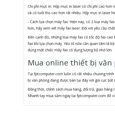
ACCESS
Chi phí mực in: Hộp mực in laser có chi phí cao hơn
Ace
và có tuổi thọ cao hơn rất nhiều. Hộp mực in laser h
ACE PLUS
- Cách lựa chọn máy fax: Hiện nay, có 2 loại máy fa
Acer
ACGAM
hơn, hãy xem xét máy fax laser. Đối với yêu cầu chấ
ACME MADE
Bên cạnh đó, những loại máy fax có tốc độ fax cao th
Acnos
fax khi lựa chọn máy. Yếu tố nữa cần quan tâm là bộ 
ACTIONTEC
dụng một chiếc máy fax có dụng lượng bộ nhớ lớn.
ADAPTOR
ADATA
Mua online thiết bị văn
ADATA USA
ADB
ADD
Tại fptcomputer.com luôn có rất nhiều chương trình
ADDLOGIX
bị văn phòng đang được bán tại đây với giá cực bất 
ADEP
Đồng thời, chính sách mua hàng, đổi trả, giao hàng
ADESSO
Adidas
Nhanh tay mua sắm ngay tại fptcomputer.com để có 
AEG
AeroCool
Afiri