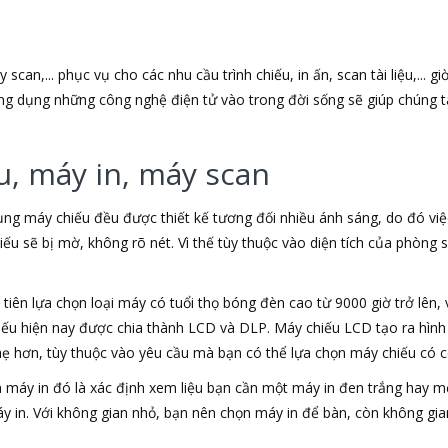
can,... phục vụ cho các nhu cầu trình chiếu, in ấn, scan tài liệu,... g
 ứng dụng những công nghệ điện tử vào trong đời sống sẽ giúp chúng t
u, máy in, máy scan
ụng máy chiếu đều được thiết kế tương đối nhiều ánh sáng, do đó việ
chiếu sẽ bị mờ, không rõ nét. Vì thế tùy thuộc vào diện tích của phò
iên lựa chọn loại máy có tuổi thọ bóng đèn cao từ 9000 giờ trở lên, 
hiếu hiện nay được chia thành LCD và DLP. Máy chiếu LCD tạo ra hì
hẹ hơn, tùy thuộc vào yêu cầu mà bạn có thể lựa chọn máy chiếu có 
họn máy in đó là xác định xem liệu bạn cần một máy in đen trắng hay
áy in. Với không gian nhỏ, bạn nên chọn máy in để bàn, còn không gia