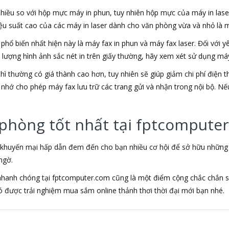
 nhiều so với hộp mực máy in phun, tuy nhiên hộp mực của máy in lase
iệu suất cao của các máy in laser dành cho văn phòng vừa và nhỏ là mộ
x phổ biến nhất hiện này là máy fax in phun và máy fax laser. Đối với
t lượng hình ảnh sắc nét in trên giấy thường, hãy xem xét sử dụng máy
ì thường có giá thành cao hơn, tuy nhiên sẽ giúp giảm chi phí điện t
nhớ cho phép máy fax lưu trữ các trang gửi và nhận trong nội bộ. Nếu 
 phòng tốt nhất tại fptcompute
 khuyến mại hấp dẫn đem đến cho bạn nhiều cơ hội để sở hữu những sả
ngờ.
 nhanh chóng tại fptcomputer.com cũng là một điểm cộng chắc chắn s
được trải nghiệm mua sắm online thảnh thơi thời đại mới bạn nhé.