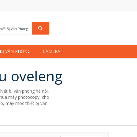
hiết Bị Văn Phòng
 BỊ VĂN PHÒNG
CAMERA
ệu oveleng
hiết bị văn phòng hà nội,
g. mua máy photocopy, cho
to, máy móc thiết bị văn