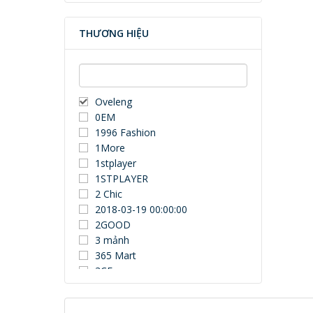
THƯƠNG HIỆU
Oveleng
0EM
1996 Fashion
1More
1stplayer
1STPLAYER
2 Chic
2018-03-19 00:00:00
2GOOD
3 mảnh
365 Mart
3CE
3Dconnexion
3DUN