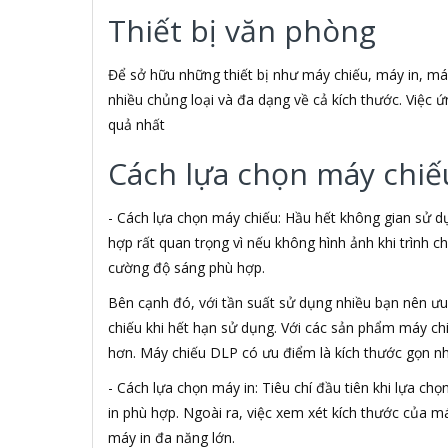
3H COMPUTER
Thiết bị văn phòng
3M
3NOD
3OneData
Để sở hữu những thiết bị như máy chiếu, máy in, máy s
4D
nhiều chủng loại và đa dạng về cả kích thước. Việc
5ASYSTEMS
quả nhất
7Gift Shop
8848
Cách lựa chọn máy chiế
A 100+
A Bonne
- Cách lựa chọn máy chiếu: Hầu hết không gian sử d
A Brand
hợp rất quan trọng vì nếu không hình ảnh khi trình 
A & T
cường độ sáng phù hợp.
A4Tech
Aardvark
Bên cạnh đó, với tần suất sử dụng nhiều bạn nên ưu t
ABCNOVEL
chiếu khi hết hạn sử dụng. Với các sản phẩm máy c
Abel
hơn. Máy chiếu DLP có ưu điểm là kích thước gọn n
Abo
ACASIS
- Cách lựa chọn máy in: Tiêu chí đầu tiên khi lựa c
Acatel
in phù hợp. Ngoài ra, việc xem xét kích thước của m
Acbel
máy in đa năng lớn.
Accer