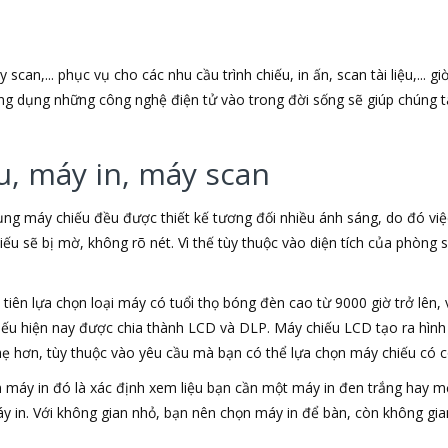
can,... phục vụ cho các nhu cầu trình chiếu, in ấn, scan tài liệu,... g
 ứng dụng những công nghệ điện tử vào trong đời sống sẽ giúp chúng t
u, máy in, máy scan
ụng máy chiếu đều được thiết kế tương đối nhiều ánh sáng, do đó việ
chiếu sẽ bị mờ, không rõ nét. Vì thế tùy thuộc vào diện tích của phò
iên lựa chọn loại máy có tuổi thọ bóng đèn cao từ 9000 giờ trở lên, 
hiếu hiện nay được chia thành LCD và DLP. Máy chiếu LCD tạo ra hì
hẹ hơn, tùy thuộc vào yêu cầu mà bạn có thể lựa chọn máy chiếu có 
họn máy in đó là xác định xem liệu bạn cần một máy in đen trắng hay
áy in. Với không gian nhỏ, bạn nên chọn máy in để bàn, còn không gia