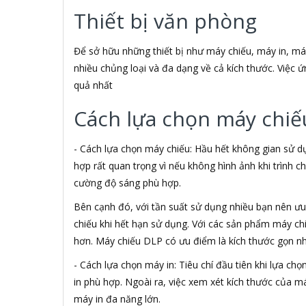
3H COMPUTER
Thiết bị văn phòng
3M
3NOD
3OneData
Để sở hữu những thiết bị như máy chiếu, máy in, máy s
4D
nhiều chủng loại và đa dạng về cả kích thước. Việc
5ASYSTEMS
quả nhất
7Gift Shop
8848
Cách lựa chọn máy chiế
A 100+
A Bonne
- Cách lựa chọn máy chiếu: Hầu hết không gian sử d
A Brand
hợp rất quan trọng vì nếu không hình ảnh khi trình 
A & T
cường độ sáng phù hợp.
A4Tech
Aardvark
Bên cạnh đó, với tần suất sử dụng nhiều bạn nên ưu t
ABCNOVEL
chiếu khi hết hạn sử dụng. Với các sản phẩm máy c
Abel
hơn. Máy chiếu DLP có ưu điểm là kích thước gọn n
Abo
ACASIS
- Cách lựa chọn máy in: Tiêu chí đầu tiên khi lựa c
Acatel
in phù hợp. Ngoài ra, việc xem xét kích thước của m
Acbel
máy in đa năng lớn.
Accer