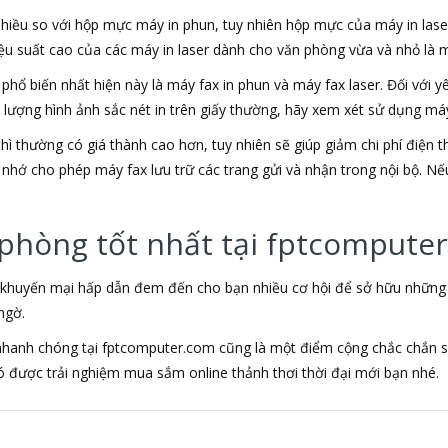
 nhiều so với hộp mực máy in phun, tuy nhiên hộp mực của máy in lase
iệu suất cao của các máy in laser dành cho văn phòng vừa và nhỏ là mộ
x phổ biến nhất hiện này là máy fax in phun và máy fax laser. Đối với
t lượng hình ảnh sắc nét in trên giấy thường, hãy xem xét sử dụng máy
ì thường có giá thành cao hơn, tuy nhiên sẽ giúp giảm chi phí điện t
nhớ cho phép máy fax lưu trữ các trang gửi và nhận trong nội bộ. Nếu 
 phòng tốt nhất tại fptcompute
 khuyến mại hấp dẫn đem đến cho bạn nhiều cơ hội để sở hữu những sả
ngờ.
 nhanh chóng tại fptcomputer.com cũng là một điểm cộng chắc chắn s
được trải nghiệm mua sắm online thảnh thơi thời đại mới bạn nhé.