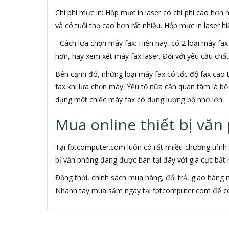
ACCESS
Chi phí mực in: Hộp mực in laser có chi phí cao hơn
Ace
và có tuổi thọ cao hơn rất nhiều. Hộp mực in laser h
ACE PLUS
- Cách lựa chọn máy fax: Hiện nay, có 2 loại máy fa
Acer
ACGAM
hơn, hãy xem xét máy fax laser. Đối với yêu cầu chấ
ACME MADE
Bên cạnh đó, những loại máy fax có tốc độ fax cao th
Acnos
fax khi lựa chọn máy. Yếu tố nữa cần quan tâm là bộ 
ACTIONTEC
dụng một chiếc máy fax có dụng lượng bộ nhớ lớn.
ADAPTOR
ADATA
Mua online thiết bị văn
ADATA USA
ADB
ADD
Tại fptcomputer.com luôn có rất nhiều chương trình
ADDLOGIX
bị văn phòng đang được bán tại đây với giá cực bất 
ADEP
Đồng thời, chính sách mua hàng, đổi trả, giao hàng
ADESSO
Adidas
Nhanh tay mua sắm ngay tại fptcomputer.com để có 
AEG
AeroCool
Afiri