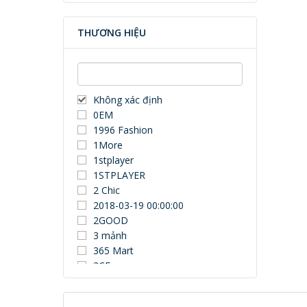
THƯƠNG HIỆU
Không xác định
0EM
1996 Fashion
1More
1stplayer
1STPLAYER
2 Chic
2018-03-19 00:00:00
2GOOD
3 mảnh
365 Mart
3CE
3Dconnexion
3DUN