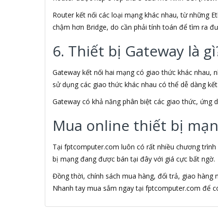
Aipoo
Router kết nối các loại mạng khác nhau, từ những 
AIPTEK
chậm hơn Bridge, do cần phải tính toán để tìm ra đườ
AIV
Ajazz
6. Thiết bị Gateway là gì
AKG
AKRACING
Akus
Gateway kết nối hai mạng có giao thức khác nhau, n
Alantek
sử dụng các giao thức khác nhau có thể dễ dàng kết
ALASKA
Gateway có khả năng phân biệt các giao thức, ứng d
Alcatel
Alcatel One Touch
Mua online thiết bị mạn
Alcatroz
Alctron
Alexander Weise
Tại fptcomputer.com luôn có rất nhiều chương trình
ALGOZ
bị mạng đang được bán tại đây với giá cực bất ngờ.
Ali Chien Chien
Đồng thời, chính sách mua hàng, đổi trả, giao hàng
ALIENWARE
Nhanh tay mua sắm ngay tại fptcomputer.com để có 
ALOBUY
ALOMA
Alphun