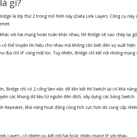
là gì?
Bridge là lớp thứ 2 trong mô hình này (Data Link Layer). Công cụ nà
rnet.
khác với hai mạng hoàn toàn khác nhau, thì Bridge sẽ sao chép lại gói
có thể truyền tín hiệu cho nhau mà không cần biết đến sự xuất hiện 
hư địa chỉ IP cùng một lúc. Tuy nhiên, Bridge chỉ kết nối những mạn
, Bridge chỉ có 2 cổng làm việc để liên kết thì Switch lại có khả năn
uyển các khung dữ liệu từ nguồn đến đích, xây dựng các bảng Switch.
với Repeater, khả năng hoạt động cũng tích cực hơn do cung cấp nh
rk Layer), có nhiệm vụ kết nối hai hoặc nhiều mạng IP với nhau.