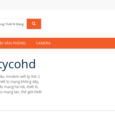
rong Thiết Bị Mạng
 BỊ VĂN PHÒNG
CAMERA
 tycohd
râu, modem wifi tp link 2
, thiết bị mạng không dây,
bị mạng hà nội, thiết bị
ị mạng lan, thế giới thiết