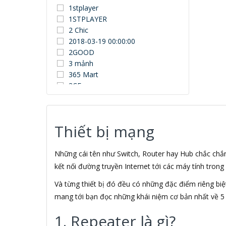
1stplayer
1STPLAYER
2 Chic
2018-03-19 00:00:00
2GOOD
3 mảnh
365 Mart
3CE
3Dconnexion
3DUN
3H COMPUTER
Thiết bị mạng
3M
3NOD
3OneData
Những cái tên như Switch, Router hay Hub chắc chắn 
4D
kết nối đường truyền Internet tới các máy tính trong 
5ASYSTEMS
Và từng thiết bị đó đều có những đặc điểm riêng biệt
7Gift Shop
mang tới bạn đọc những khái niệm cơ bản nhất về 5 
8848
A 100+
1. Repeater là gì?
A Bonne