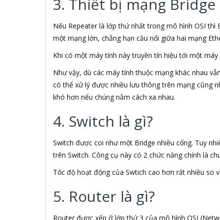
3. Thiết bị mạng Bridge 
ADATA USA
ADB
Nếu Repeater là lớp thứ nhất trong mô hình OSI thì 
ADD
một mạng lớn, chẳng hạn cầu nối giữa hai mạng Ethe
ADDLOGIX
ADEP
Khi có một máy tính này truyền tín hiệu tới một máy 
ADESSO
Như vậy, dù các máy tính thuộc mạng khác nhau vẫn 
Adidas
có thể xử lý được nhiều lưu thông trên mạng cũng n
AEG
khó hơn nếu chúng nằm cách xa nhau.
AeroCool
Afiri
4. Switch là gì?
AFOX
Aglaia
AGPTEK
Switch được coi như một Bridge nhiều cổng. Tuy nhiên
Agva
trên Switch. Công cụ này có 2 chức năng chính là ch
AHD
Tốc độ hoạt động của Swtich cao hơn rất nhiều so 
ahuang
Aibo
5. Router là gì?
Aibot
Aigo
Aiphone Corporation
Router được xếp ở lớp thứ 3 của mô hình OSI (Netwo