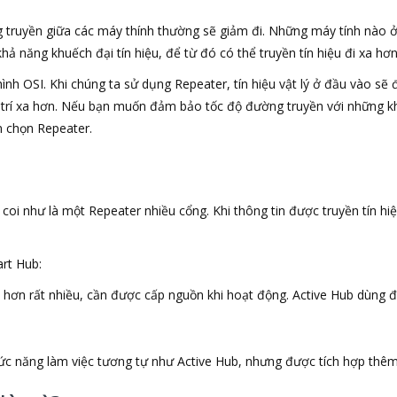
g truyền giữa các máy thính thường sẽ giảm đi. Những máy tính nào ở
 khả năng khuếch đại tín hiệu, để từ đó có thể truyền tín hiệu đi xa h
 hình OSI. Khi chúng ta sử dụng Repeater, tín hiệu vật lý ở đầu vào sẽ
trí xa hơn. Nếu bạn muốn đảm bảo tốc độ đường truyền với những kh
ên chọn Repeater.
 coi như là một Repeater nhiều cổng. Khi thông tin được truyền tín 
art Hub:
 hơn rất nhiều, cần được cấp nguồn khi hoạt động. Active Hub dùng đ
hức năng làm việc tương tự như Active Hub, nhưng được tích hợp thêm