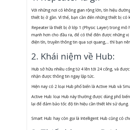
A Brand
A & T
Với những nơi có không gian rộng lớn, tín hiệu đườn
A4Tech
thiết bị ở gần. Vì thế, bạn cần đến những thiết bị có
Aardvark
Repeater là thiết bị ở lớp 1 (Physic Layer) trong mô
ABCNOVEL
Abel
mạnh hơn cho đầu ra, để có thể đến được những vị 
Abo
điện tín, truyền thông tin qua sợi quang,... thì bạn n
ACASIS
2. Khái niệm về Hub:
Acatel
Acbel
Accer
Hub sở hữu nhiều cổng từ 4 lên tới 24 cổng, và được
ACCESS
nhận được thông tin ngay lập tức.
Ace
ACE PLUS
Hiện nay có 2 loại Hub phổ biến là Active Hub và Sm
Acer
Active Hub: loại Hub này thường được dùng phổ biến
ACGAM
lại để đảm bảo tốc độ tín hiệu cần thiết khi sử dụng.
ACME MADE
Acnos
ACTIONTEC
Smart Hub: hay còn gọi là Intelligent Hub cũng có c
ADAPTOR
ADATA