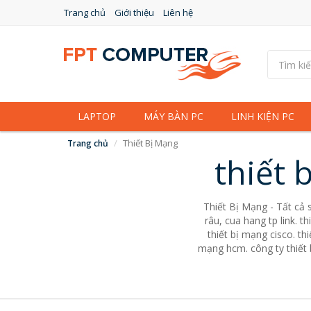
Trang chủ
Giới thiệu
Liên hệ
LAPTOP
MÁY BÀN PC
LINH KIỆN PC
Thiết Bị Mạng
Trang chủ
thiết 
Thiết Bị Mạng - Tất cả s
râu, cua hang tp link. th
thiết bị mạng cisco. th
mạng hcm. công ty thiết b