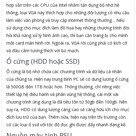
hợp sẵn trên các CPU của Intel nhằm tận dụng bộ nhớ hệ
thống, loại VGA này thích hợp cho những đối tượng có nhu cầu
làm việc văn phòng và truy cập internet thông thường… Nếu
sử dụng cho mục đích làm đồ họa hay những chương trình đòi
hỏi khả năng xử lý hình ảnh cao, thì bạn cần trang bị cho mình
một card màn hình rời. Ngoài ra, VGA rời cũng phải có kích cỡ
và đầu cắm tương thích với bo mạch.
Ổ cứng (HDD hoặc SSD)
Ổ cứng là bộ nhớ chứa các chương trình và dữ liệu cá nhân
của chúng ta. Hiện nay trung bình PC sẽ có dung lượng ổ cứng
là 500GB đến 1TB hoặc hơn. Thông thường, chỉ riêng việc
thiết lập hệ điều hành và phân vùng hệ thống, cài một vài
chương trình ứng dụng là đã tiêu tốn từ 50gb đến 100gb. Nên
suy ra, HDD có dung lượng càng cao sẽ càng hữu ích cho mục
đích lưu trữ của bạn. Thêm nữa, hiện nay trên thị trường còn
có các loại ổ ssd với tốc độ đọc ghi được đẩy nhanh đáng kể.
Nguồn máy tính PSU