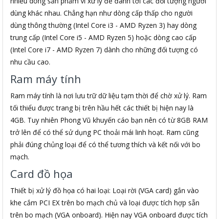
nhiều dòng sản phẩm vi xử lý để đánh tới các đối tượng người
dùng khác nhau. Chẳng hạn như dòng cấp thấp cho người
dùng thông thường (Intel Core i3 - AMD Ryzen 3) hay dòng
trung cấp (Intel Core i5 - AMD Ryzen 5) hoặc dòng cao cấp
(Intel Core i7 - AMD Ryzen 7) dành cho những đối tượng có
nhu cầu cao.
Ram máy tính
Ram máy tính là nơi lưu trữ dữ liệu tạm thời để chờ xử lý. Ram
tối thiểu được trang bị trên hầu hết các thiết bị hiện nay là
4GB. Tuy nhiên Phong Vũ khuyến cáo bạn nên có từ 8GB RAM
trở lên để có thể sử dụng PC thoải mái linh hoạt. Ram cũng
phải đúng chủng loại để có thể tương thích và kết nối với bo
mạch.
Card đồ họa
Thiết bị xử lý đồ họa có hai loại: Loại rời (VGA card) gắn vào
khe cắm PCI EX trên bo mạch chủ và loại được tích hợp sẵn
trên bo mạch (VGA onboard). Hiện nay VGA onboard được tích