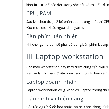
Alcatel
hình full HD để các đối tượng sắc nét và chi tiết tốt n
Alcatel One Touch
Alcatroz
CPU, RAM.
Alctron
Sau khi chọn được 2 bộ phận quan trọng nhất thì CP
Alexander Weise
ALGOZ
vào mục đích khác ngoài chơi game.
Ali Chien Chien
Bàn phím, tản nhiệt
ALIENWARE
ALOBUY
Khi chơi game bạn sẽ phải sử dụng bàn phím laptop 
ALOMA
III. Laptop workstation
Alphun
ALTEC LANSING
Âm nhạc
Các máy workstation hay máy trạm cung cấp hiệu suấ
Amart
việc xử lý các loại dữ liệu phức tạp như các bản vẽ 3
AMD
Laptop doanh nhân
AMD Radeon R7
American Tourister
Laptop workstation có gì khác với Laptop thông th
Amkov
Amoi
Cấu hình và hiệu năng:
AMP
Các tác vụ xử lý đồ họa phức tạp như ảnh động, hìn
AMP NetConnect