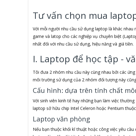
3DUN
3H COMPUTER
Tư vấn chọn mua lapto
3M
3NOD
3OneData
Với mỗi người nhu cầu sử dụng laptop là khác nhau
4D
game và latop cho các nghiệp vụ chuyên biệt (Lapto
5ASYSTEMS
nhất đối với nhu cầu sử dụng, hiệu năng và giá tiền.
7Gift Shop
8848
I. Laptop để học tập - 
A 100+
A Bonne
Tôi đưa 2 nhóm nhu cầu này cùng nhau bởi các ứng 
A Brand
môi trường sử dụng của 2 nhóm đối tượng này cũn
A & T
A4Tech
Cấu hình: dựa trên tính chất mô
Aardvark
Với sinh viên kinh tế hay những bạn làm việc thường
ABCNOVEL
Abel
laptop sở hữu chip Intel Celeron hoặc Pentium thuộc
Abo
Laptop văn phòng
ACASIS
Acatel
Nếu bạn thuộc khối kĩ thuật hoặc công việc yêu cầ
Acbel