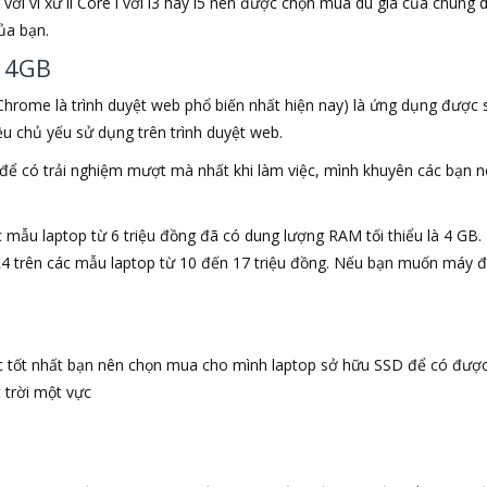
p với vi xử lí Core i với i3 hay i5 nên được chọn mua dù giá của chúng
ủa bạn.
à 4GB
Chrome là trình duyệt web phổ biến nhất hiện nay) là ứng dụng được 
đều chủ yếu sử dụng trên trình duyệt web.
để có trải nghiệm mượt mà nhất khi làm việc, mình khuyên các bạn n
c mẫu laptop từ 6 triệu đồng đã có dung lượng RAM tối thiểu là 4 GB.
 trên các mẫu laptop từ 10 đến 17 triệu đồng. Nếu bạn muốn máy đ
c tốt nhất bạn nên chọn mua cho mình laptop sở hữu SSD để có đượ
 trời một vực