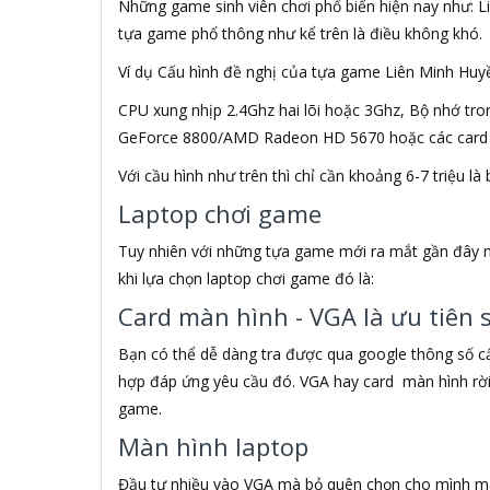
Những game sinh viên chơi phổ biến hiện nay như: Li
Afiri
tựa game phổ thông như kể trên là điều không khó.
AFOX
Aglaia
Ví dụ Cấu hình đề nghị của tựa game Liên Minh Huy
AGPTEK
Agva
CPU xung nhịp 2.4Ghz hai lõi hoặc 3Ghz, Bộ nhớ tro
AHD
GeForce 8800/AMD Radeon HD 5670 hoặc các card 
ahuang
Với cầu hình như trên thì chỉ cần khoảng 6-7 triệu
Aibo
Aibot
Laptop chơi game
Aigo
Tuy nhiên với những tựa game mới ra mắt gần đây n
Aiphone Corporation
Aipoo
khi lựa chọn laptop chơi game đó là:
AIPTEK
Card màn hình - VGA là ưu tiên 
AIV
Ajazz
Bạn có thể dễ dàng tra được qua google thông số c
AKG
hợp đáp ứng yêu cầu đó. VGA hay card màn hình rời 
AKRACING
game.
Akus
Màn hình laptop
Alantek
ALASKA
Đầu tư nhiều vào VGA mà bỏ quên chọn cho mình màn 