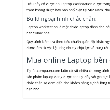
Điều này có được do Laptop Workstation được trang 
AMPE
Amtako
trạm không được bày bán phổ biến tại Việt Nam, thườ
AMY
Build ngoại hình chắc chắn:
Analog
ANCOM GL
Laptop workstation là một chiếc laptop dành cho côn
Andy
hàng khác nhau.
ANGG
Quy trình kiểm tra theo tiêu chuẩn quân đội khắc n
Anitech
Anker
được làm từ vật liệu nhẹ nhưng chịu lực vô cùng tố
Anna
Mua online Laptop bền 
Anne Klein
Anpha
ANSMANN
Tại fptcomputer.com luôn có rất nhiều chương trình
ANTEC
sản phẩm laptop đang được bán tại đây với giá cực 
Antech
chắc chắn sẽ đem đến cho khách hàng sự hài lòng t
Antenna
bạn nhé.
any4you
Anycast
AOC
Aoe