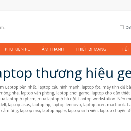
Chỉ
PHỤ KIỆN PC
ÂM THANH
THIẾT BỊ MẠNG
THIẾT
aptop thương hiệu ge
m Laptop bền nhất, laptop cấu hình mạnh, laptop fpt, máy tính để bàn
mỏng nhẹ, laptop văn phòng, laptop chơi game, laptop cho dân thiết 
mua laptop ở tphcm, mua laptop ở hà nội, Laptop workstation. Nên 
dell, laptop asus, laptop hp, laptop lennovo, laptop acer, macbook. 
p cảm ứng, laptop msi, laptop apple, laptop sinh viên, laptop chuyên 