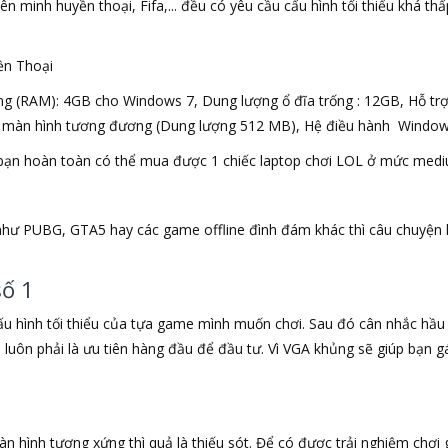
ên minh huyền thoại, Fifa,... đều có yêu cầu cấu hình tối thiểu khá 
ền Thoại
ng (RAM): 4GB cho Windows 7, Dung lượng ổ đĩa trống : 12GB, Hỗ trợ 
màn hình tương đương (Dung lượng 512 MB), Hệ điều hành Windows
 là bạn hoàn toàn có thể mua được 1 chiếc laptop chơi LOL ở mức med
hư PUBG, GTA5 hay các game offline đình đám khác thì câu chuyện l
số 1
ấu hình tối thiểu của tựa game mình muốn chơi. Sau đó cân nhắc hầu
luôn phải là ưu tiên hàng đầu để đầu tư. Vì VGA khủng sẽ giúp bạn g
hình tương xứng thì quả là thiếu sót. Để có được trải nghiệm chơi