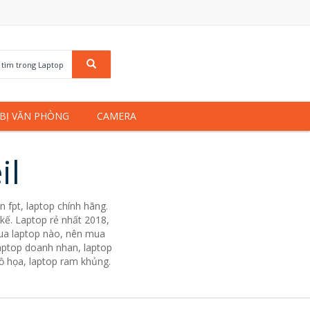
 tìm trong Laptop
 BỊ VĂN PHÒNG
CAMERA
il
 fpt, laptop chính hãng.
kế. Laptop rẻ nhất 2018,
mua laptop nào, nên mua
Laptop doanh nhan, laptop
đồ họa, laptop ram khủng.