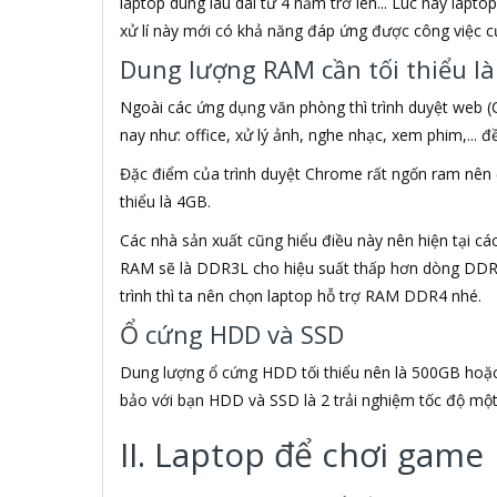
laptop dùng lâu dài từ 4 năm trở lên... Lúc này lapto
Accer
xử lí này mới có khả năng đáp ứng được công việc c
ACCESS
Dung lượng RAM cần tối thiểu l
Ace
ACE PLUS
Ngoài các ứng dụng văn phòng thì trình duyệt web (
Acer
nay như: office, xử lý ảnh, nghe nhạc, xem phim,... 
ACGAM
ACME MADE
Đặc điểm của trình duyệt Chrome rất ngốn ram nên 
Acnos
thiểu là 4GB.
ACTIONTEC
ADAPTOR
Các nhà sản xuất cũng hiểu điều này nên hiện tại cá
ADATA
RAM sẽ là DDR3L cho hiệu suất thấp hơn dòng DDR4
ADATA USA
trình thì ta nên chọn laptop hỗ trợ RAM DDR4 nhé.
ADB
Ổ cứng HDD và SSD
ADD
ADDLOGIX
Dung lượng ổ cứng HDD tối thiểu nên là 500GB hoặ
ADEP
bảo với bạn HDD và SSD là 2 trải nghiệm tốc độ một
ADESSO
Adidas
II. Laptop để chơi game
AEG
AeroCool